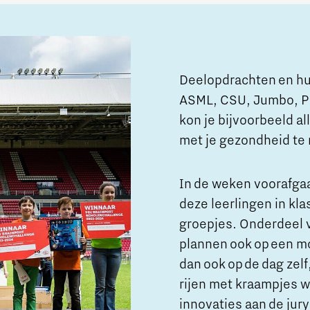
Deelopdrachten en hul
ASML, CSU, Jumbo, Ph
kon je bijvoorbeeld al
met je gezondheid te
In de weken voorafgaan
deze leerlingen in kl
groepjes. Onderdeel v
plannen ook op een m
dan ook op de dag zelf
rijen met kraampjes w
innovaties aan de jur