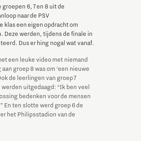
groepen 6, 7 en 8 uit de
Brainport Industries Campus
anloop naar de PSV
High Tech Campus Eindhoven
ke klas een eigen opdracht om
Strijp District
 Deze werden, tijdens de finale in
teerd. Dus er hing nogal wat vanaf.
TU/e Campus
met een leuke video met niemand
Food
g aan groep 8 was om ‘een nieuwe
ok de leerlingen van groep 7
Next Tech Food Factories
 werden uitgedaagd: “Ik ben veel
plossing bedenken voor de mensen
” En ten slotte werd groep 6 de
r het Philipsstadion van de