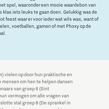
 het spel, waaronder een mooie waardebon van
 klas iets leuks te gaan doen. Gelukkig was de
oot feest waar er voor ieder wat wils was, want of
tselen, voetballen, gamen of met Phoxy op de
aal.
n) vielen op door hun praktische en
ove mensen om hen te helpen dansen
nnaars van groep 6 (Sint
hun vermogen om alle vragen van
lotte stal groep 8 (De sprankel in