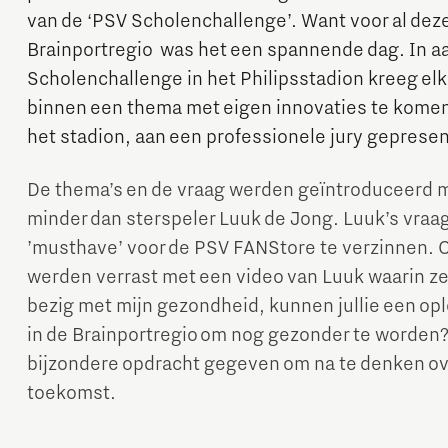
van de ‘PSV Scholenchallenge’. Want voor al deze 
Brainportregio was het een spannende dag. In a
Scholenchallenge in het Philipsstadion kreeg el
binnen een thema met eigen innovaties te komen.
het stadion, aan een professionele jury gepresen
De thema’s en de vraag werden geïntroduceerd 
Micro and nano electronics
minder dan sterspeler Luuk de Jong. Luuk’s vraa
’musthave’ voor de PSV FANStore te verzinnen. O
werden verrast met een video van Luuk waarin ze
bezig met mijn gezondheid, kunnen jullie een o
in de Brainportregio om nog gezonder te worden?
bijzondere opdracht gegeven om na te denken ove
toekomst.