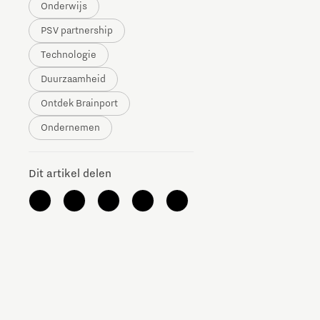
Onderwijs
The Gate voor tech startups
PSV partnership
Hoe bescherm ik mijn idee?
Technologie
Duurzaamheid
Brainport Networking Financials
Ontdek Brainport
Ondernemen
Integrated Photonics
Dit artikel delen