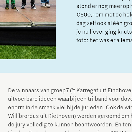
stond er nog meer op
€500,- om met de hele
dag zelf ook al één gr
je nu liever ging knu
foto: het was er allem
De winnaars van groep 7 (’t Karregat uit Eindhove
uitvoerbare ideeën waarbij een trilband voor d
enorm in de smaak viel bij de jurleden. Ook de wi
Willibrordus uit Riethoven) werden geroemd om 
de jury volledig te kunnen beantwoorden. En ten s