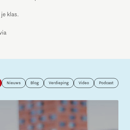
je klas.
via
Nieuws
Blog
Verdieping
Video
Podcast