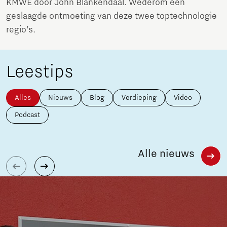
KMWE door John Blankendaal. Wederom een
geslaagde ontmoeting van deze twee toptechnologie
regio’s.
Leestips
Alles
Nieuws
Blog
Verdieping
Video
Podcast
Alle nieuws