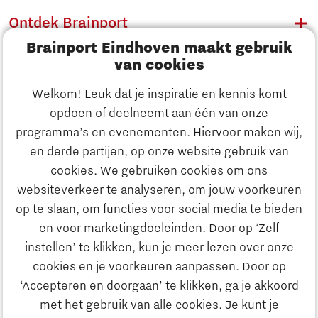
Ontdek Brainport
Brainport Eindhoven maakt gebruik
Innovatie
van cookies
Ondernemen
Welkom! Leuk dat je inspiratie en kennis komt
opdoen of deelneemt aan één van onze
Onderwijs
programma’s en evenementen. Hiervoor maken wij,
Ontdek Brainport
en derde partijen, op onze website gebruik van
Maatschappelijk
cookies. We gebruiken cookies om ons
Innovatie
websiteverkeer te analyseren, om jouw voorkeuren
Strategie & Organisatie
op te slaan, om functies voor social media te bieden
Zoeken
en voor marketingdoeleinden. Door op ‘Zelf
Ondernemen
instellen’ te klikken, kun je meer lezen over onze
Contact
cookies en je voorkeuren aanpassen. Door op
‘Accepteren en doorgaan’ te klikken, ga je akkoord
Onderwijs
Naar internationale website
met het gebruik van alle cookies. Je kunt je