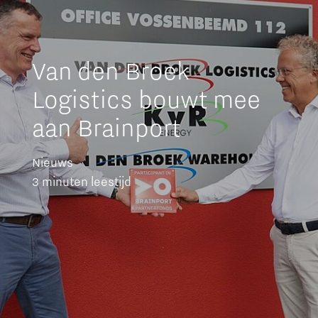
Van den Broek
Logistics bouwt mee
aan Brainport
Nieuws
3 minuten leestijd