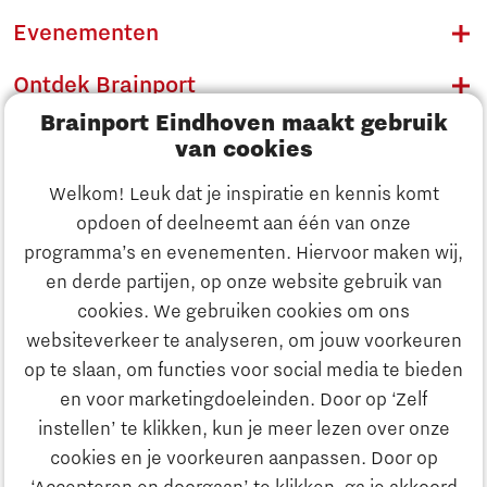
Evenementen
Ontdek Brainport
Brainport Eindhoven maakt gebruik
Innovatie
van cookies
Ondernemen
Welkom! Leuk dat je inspiratie en kennis komt
opdoen of deelneemt aan één van onze
Onderwijs
programma’s en evenementen. Hiervoor maken wij,
Ontdek Brainport
en derde partijen, op onze website gebruik van
Maatschappelijk
cookies. We gebruiken cookies om ons
Innovatie
websiteverkeer te analyseren, om jouw voorkeuren
Strategie & Organisatie
op te slaan, om functies voor social media te bieden
Zoeken
en voor marketingdoeleinden. Door op ‘Zelf
Ondernemen
instellen’ te klikken, kun je meer lezen over onze
Contact
cookies en je voorkeuren aanpassen. Door op