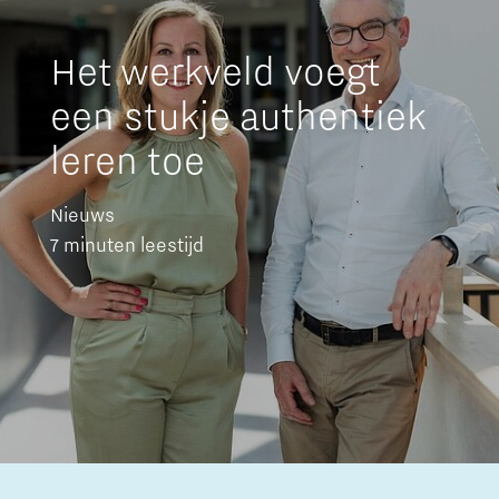
Het werkveld voegt
een stukje authentiek
leren toe
Nieuws
7 minuten leestijd