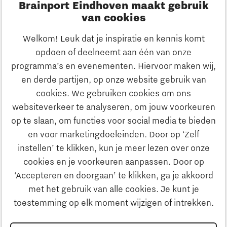
Brainport Eindhoven maakt gebruik
Innovatie
van cookies
Ondernemen
Welkom! Leuk dat je inspiratie en kennis komt
opdoen of deelneemt aan één van onze
Onderwijs
programma’s en evenementen. Hiervoor maken wij,
Ontdek Brainport
en derde partijen, op onze website gebruik van
Maatschappelijk
cookies. We gebruiken cookies om ons
Innovatie
websiteverkeer te analyseren, om jouw voorkeuren
Strategie & Organisatie
op te slaan, om functies voor social media te bieden
Zoeken
en voor marketingdoeleinden. Door op ‘Zelf
Ondernemen
instellen’ te klikken, kun je meer lezen over onze
Contact
cookies en je voorkeuren aanpassen. Door op
‘Accepteren en doorgaan’ te klikken, ga je akkoord
Onderwijs
Naar internationale website
met het gebruik van alle cookies. Je kunt je
toestemming op elk moment wijzigen of intrekken.
Maatschappelijk