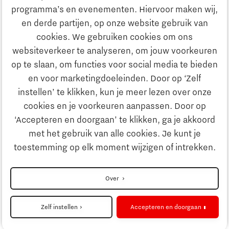
Onderwijs
programma’s en evenementen. Hiervoor maken wij,
Ontdek Brainport
en derde partijen, op onze website gebruik van
Maatschappelijk
cookies. We gebruiken cookies om ons
Innovatie
websiteverkeer te analyseren, om jouw voorkeuren
Strategie & Organisatie
op te slaan, om functies voor social media te bieden
Zoeken
en voor marketingdoeleinden. Door op ‘Zelf
Ondernemen
instellen’ te klikken, kun je meer lezen over onze
Contact
cookies en je voorkeuren aanpassen. Door op
‘Accepteren en doorgaan’ te klikken, ga je akkoord
Onderwijs
Naar internationale website
met het gebruik van alle cookies. Je kunt je
toestemming op elk moment wijzigen of intrekken.
Maatschappelijk
Disclaimer
Over
Strategie & Organisatie
Privacyverklaring
Zelf instellen
Accepteren en doorgaan
Cookieinstellingen