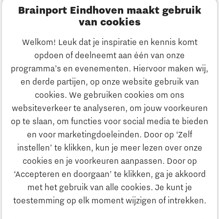
Brainport Eindhoven maakt gebruik
Innovatie
van cookies
Ondernemen
Welkom! Leuk dat je inspiratie en kennis komt
opdoen of deelneemt aan één van onze
Onderwijs
programma’s en evenementen. Hiervoor maken wij,
Ontdek Brainport
en derde partijen, op onze website gebruik van
Maatschappelijk
cookies. We gebruiken cookies om ons
Innovatie
websiteverkeer te analyseren, om jouw voorkeuren
Strategie & Organisatie
op te slaan, om functies voor social media te bieden
Zoeken
en voor marketingdoeleinden. Door op ‘Zelf
Ondernemen
instellen’ te klikken, kun je meer lezen over onze
Contact
cookies en je voorkeuren aanpassen. Door op
‘Accepteren en doorgaan’ te klikken, ga je akkoord
Onderwijs
Naar internationale website
met het gebruik van alle cookies. Je kunt je
toestemming op elk moment wijzigen of intrekken.
Maatschappelijk