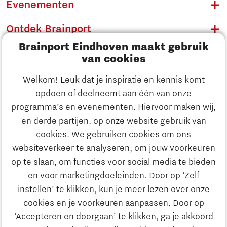
Evenementen
Ontdek Brainport
Brainport Eindhoven maakt gebruik
Innovatie
van cookies
Ondernemen
Welkom! Leuk dat je inspiratie en kennis komt
opdoen of deelneemt aan één van onze
Onderwijs
programma’s en evenementen. Hiervoor maken wij,
Ontdek Brainport
en derde partijen, op onze website gebruik van
Maatschappelijk
cookies. We gebruiken cookies om ons
Innovatie
websiteverkeer te analyseren, om jouw voorkeuren
Strategie & Organisatie
op te slaan, om functies voor social media te bieden
Zoeken
en voor marketingdoeleinden. Door op ‘Zelf
Ondernemen
instellen’ te klikken, kun je meer lezen over onze
Contact
cookies en je voorkeuren aanpassen. Door op
‘Accepteren en doorgaan’ te klikken, ga je akkoord
Onderwijs
Naar internationale website