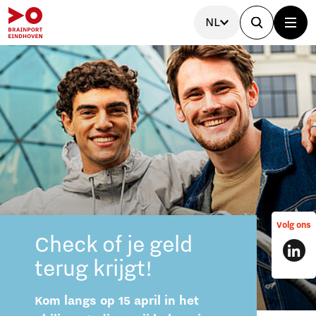
NL
Volg ons
Check of je geld
terug krijgt!
Kom langs op 15 april in het