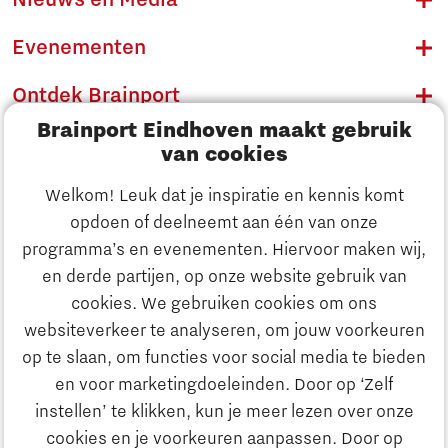
Nieuws en Media
Evenementen
Ontdek Brainport
Brainport Eindhoven maakt gebruik
Innovatie
van cookies
Ondernemen
Welkom! Leuk dat je inspiratie en kennis komt
opdoen of deelneemt aan één van onze
Onderwijs
programma’s en evenementen. Hiervoor maken wij,
Ontdek Brainport
en derde partijen, op onze website gebruik van
Maatschappelijk
cookies. We gebruiken cookies om ons
Innovatie
websiteverkeer te analyseren, om jouw voorkeuren
Strategie & Organisatie
op te slaan, om functies voor social media te bieden
Zoeken
en voor marketingdoeleinden. Door op ‘Zelf
Ondernemen
instellen’ te klikken, kun je meer lezen over onze
Contact
cookies en je voorkeuren aanpassen. Door op