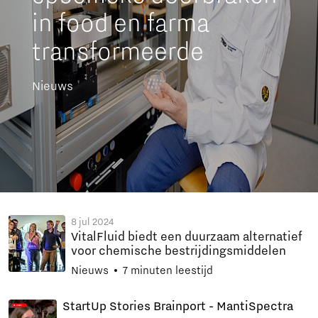
in food en farma
transformeerde
Nieuws
8 jul 2024
VitalFluid biedt een duurzaam alternatief
voor chemische bestrijdingsmiddelen
Nieuws
7 minuten leestijd
StartUp Stories Brainport - MantiSpectra