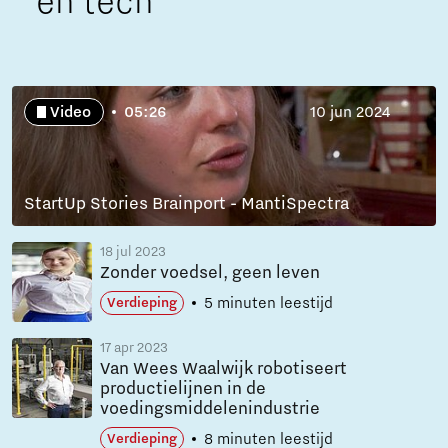
en tech
Video
05:26
10 jun 2024
StartUp Stories Brainport - MantiSpectra
18 jul 2023
Zonder voedsel, geen leven
5 minuten leestijd
Verdieping
17 apr 2023
Van Wees Waalwijk robotiseert
productielijnen in de
voedingsmiddelenindustrie
8 minuten leestijd
Verdieping