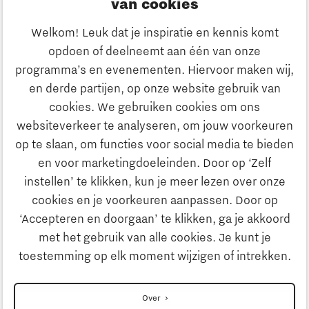
van cookies
Ondernemen
Welkom! Leuk dat je inspiratie en kennis komt
opdoen of deelneemt aan één van onze
Onderwijs
programma’s en evenementen. Hiervoor maken wij,
Ontdek Brainport
en derde partijen, op onze website gebruik van
Maatschappelijk
cookies. We gebruiken cookies om ons
Innovatie
websiteverkeer te analyseren, om jouw voorkeuren
Strategie & Organisatie
op te slaan, om functies voor social media te bieden
Zoeken
en voor marketingdoeleinden. Door op ‘Zelf
Ondernemen
instellen’ te klikken, kun je meer lezen over onze
Contact
cookies en je voorkeuren aanpassen. Door op
‘Accepteren en doorgaan’ te klikken, ga je akkoord
Onderwijs
Naar internationale website
met het gebruik van alle cookies. Je kunt je
toestemming op elk moment wijzigen of intrekken.
Maatschappelijk
Disclaimer
Over
Contact