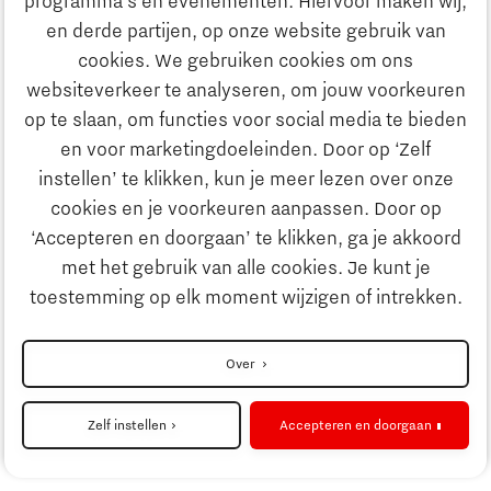
programma’s en evenementen. Hiervoor maken wij,
Ontdek Brainport
en derde partijen, op onze website gebruik van
Maatschappelijk
cookies. We gebruiken cookies om ons
Innovatie
websiteverkeer te analyseren, om jouw voorkeuren
Strategie & Organisatie
op te slaan, om functies voor social media te bieden
Zoeken
en voor marketingdoeleinden. Door op ‘Zelf
Ondernemen
instellen’ te klikken, kun je meer lezen over onze
Contact
cookies en je voorkeuren aanpassen. Door op
‘Accepteren en doorgaan’ te klikken, ga je akkoord
Onderwijs
Naar internationale website
met het gebruik van alle cookies. Je kunt je
toestemming op elk moment wijzigen of intrekken.
Maatschappelijk
Disclaimer
Over
Strategie & Organisatie
Privacyverklaring
Zelf instellen
Accepteren en doorgaan
Cookieinstellingen