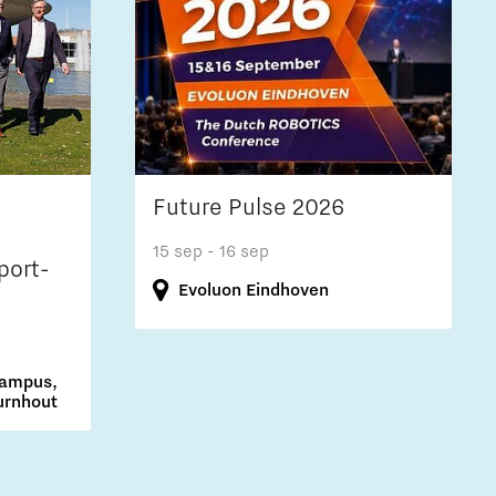
Future Pulse 2026
15 sep
- 16 sep
port-
Evoluon Eindhoven
Campus,
urnhout