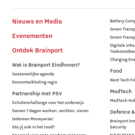
Nieuws en Media
Battery Comp
Green Transpo
Evenementen
Green Transp
Digitale infr
Ontdek Brainport
Toekomstbest
Charging En
Wat is Brainport Eindhoven?
Food
Gezamenlijke agenda
Next Tech Fo
Doorontwikkeling regio
MedTech
Partnership met PSV
MedTech Hub
Scholenchallenge voor het onderwijs
Samen 7 dagen werken, vechten, vieren
Defence &
Iedereen Moneywise!
Brainport In
Sta jij ook in het rood?
Security