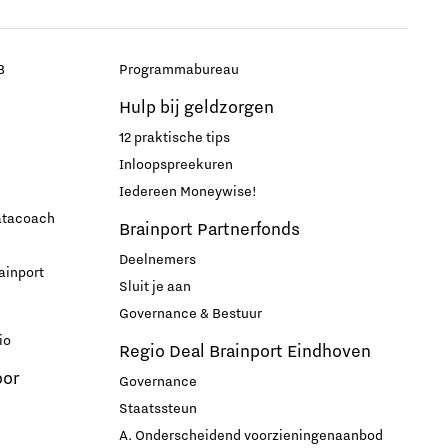
B
Programmabureau
Hulp bij geldzorgen
12 praktische tips
Inloopspreekuren
Iedereen Moneywise!
datacoach
Brainport Partnerfonds
Deelnemers
ainport
Sluit je aan
Governance & Bestuur
io
Regio Deal Brainport Eindhoven
oor
Governance
Staatssteun
A. Onderscheidend voorzieningenaanbod