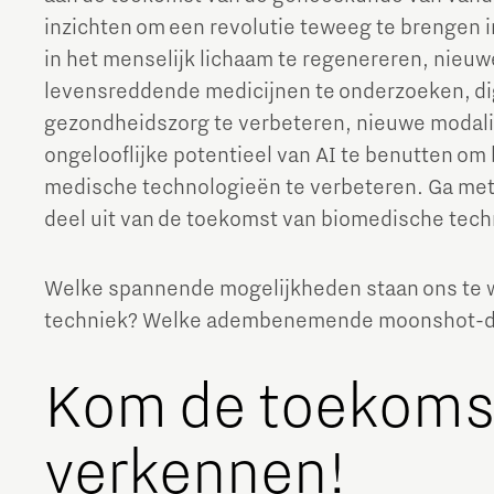
inzichten om een revolutie teweeg te brengen 
The Gate voor tech startups
in het menselijk lichaam te regenereren, nieuw
Hoe bescherm ik mijn idee?
levensreddende medicijnen te onderzoeken, dig
gezondheidszorg te verbeteren, nieuwe modalit
Brainport Networking Financials
ongelooflijke potentieel van AI te benutten o
medische technologieën te verbeteren. Ga met
deel uit van de toekomst van biomedische tech
Integrated Photonics
Welke spannende mogelijkheden staan ons te w
techniek? Welke adembenemende moonshot-d
Kom de toekoms
verkennen!