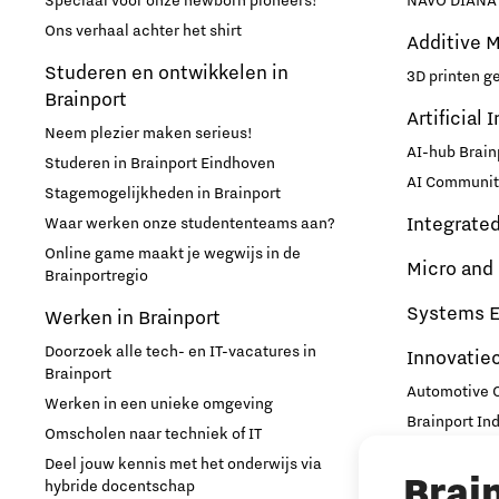
Speciaal voor onze newborn pioneers!
NAVO DIANA 
Ons verhaal achter het shirt
Additive 
Studeren en ontwikkelen in
3D printen g
Brainport
Artificial 
Neem plezier maken serieus!
AI-hub Brain
Studeren in Brainport Eindhoven
AI Communit
Stagemogelijkheden in Brainport
Integrate
Waar werken onze studententeams aan?
Online game maakt je wegwijs in de
Micro and
Brainportregio
Systems E
Werken in Brainport
Doorzoek alle tech- en IT-vacatures in
Innovatie
Brainport
Automotive
Werken in een unieke omgeving
Brainport In
Omscholen naar techniek of IT
High Tech C
Deel jouw kennis met het onderwijs via
Brai
Strijp Distric
hybride docentschap