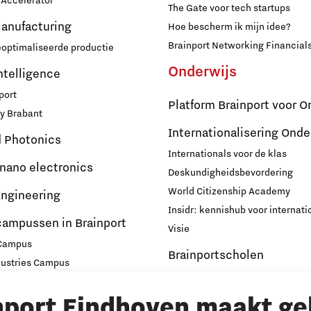
Accelerator
The Gate voor tech startups
Manufacturing
Hoe bescherm ik mijn idee?
Brainport Networking Financial
eoptimaliseerde productie
Onderwijs
Intelligence
port
Platform Brainport voor O
y Brabant
Internationalisering Onde
d Photonics
Internationals voor de klas
 nano electronics
Deskundigheidsbevordering
World Citizenship Academy
ngineering
Insidr: kennishub voor internati
campussen in Brainport
Visie
 Campus
Brainportscholen
dustries Campus
ampus Eindhoven
Hybride Docenten in Brai
nport Eindhoven maakt ge
t
Publicaties Brainport voo