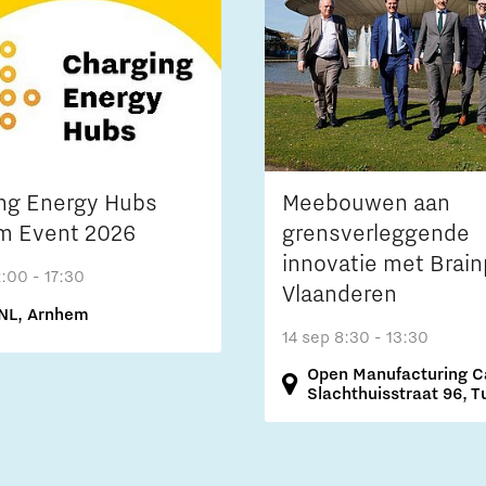
ng Energy Hubs
Meebouwen aan
m Event 2026
grensverleggende
innovatie met Brain
2:00 - 17:30
Vlaanderen
NL, Arnhem
14 sep
8:30 - 13:30
Open Manufacturing 
Slachthuisstraat 96, T