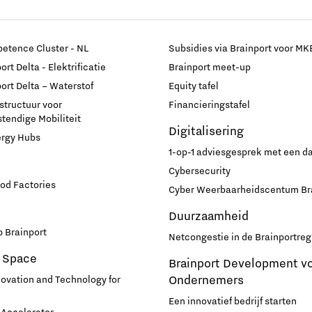
etence Cluster - NL
Subsidies via Brainport voor MK
rt Delta - Elektrificatie
Brainport meet-up
ort Delta – Waterstof
Equity tafel
astructuur voor
Financieringstafel
endige Mobiliteit
Digitalisering
ergy Hubs
1-op-1 adviesgesprek met een 
Cybersecurity
od Factories
Cyber Weerbaarheidscentum Br
Duurzaamheid
 Brainport
Netcongestie in de Brainportreg
 Space
Brainport Development v
Ondernemers
novation and Technology for
Een innovatief bedrijf starten