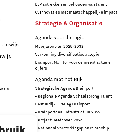
B. Aantrekken en behouden van talent
C. Innovaties met maatschappelijke impact
s
Strategie & Organisatie
Agenda voor de regio
nderwijs
Meerjarenplan 2025-2032
Verkenning diversificatiestrategie
rwijs
Brainport Monitor voor de meest actuele
cijfers
Agenda met het Rijk
Strategische Agenda Brainport
onals
- Regionale Agenda Schaalsprong Talent
Bestuurlijk Overleg Brainport
- Brainportdeal infrastructuur 2022
nport
- Project Beethoven 2024
bruik
- Nationaal Versterkingsplan Microchip-
r