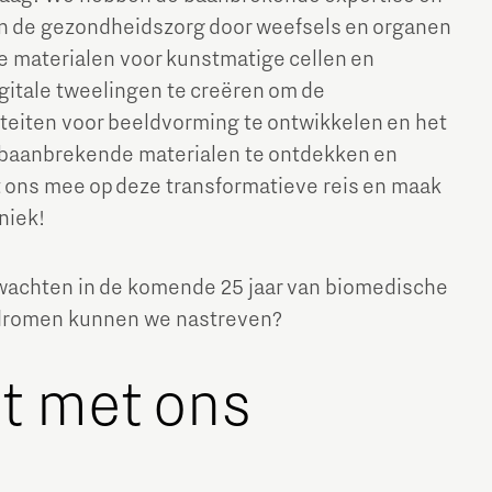
in de gezondheidszorg door weefsels en organen
e materialen voor kunstmatige cellen en
itale tweelingen te creëren om de
eiten voor beeldvorming te ontwikkelen en het
m baanbrekende materialen te ontdekken en
 ons mee op deze transformatieve reis en maak
niek!
Micro and nano electronics
achten in de komende 25 jaar van biomedische
romen kunnen we nastreven?
t met ons