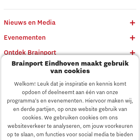
Nieuws en Media
Evenementen
Ontdek Brainport
Brainport Eindhoven maakt gebruik
Innovatie
van cookies
Ondernemen
Welkom! Leuk dat je inspiratie en kennis komt
opdoen of deelneemt aan één van onze
Onderwijs
programma’s en evenementen. Hiervoor maken wij,
Ontdek Brainport
en derde partijen, op onze website gebruik van
Maatschappelijk
cookies. We gebruiken cookies om ons
Innovatie
websiteverkeer te analyseren, om jouw voorkeuren
Strategie & Organisatie
op te slaan, om functies voor social media te bieden