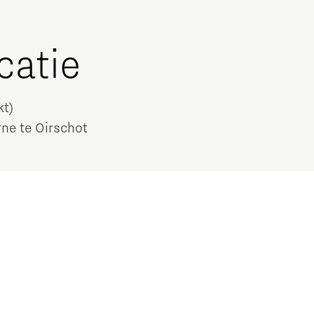
catie
kt)
rne te Oirschot