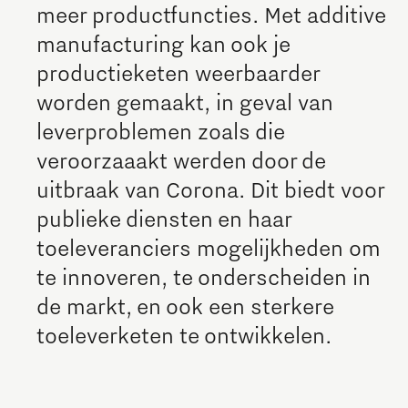
meer productfuncties. Met additive
The Gate voor tech startups
manufacturing kan ook je
Hoe bescherm ik mijn idee?
productieketen weerbaarder
worden gemaakt, in geval van
Brainport Networking Financials
leverproblemen zoals die
veroorzaaakt werden door de
Integrated Photonics
uitbraak van Corona. Dit biedt voor
publieke diensten en haar
toeleveranciers mogelijkheden om
te innoveren, te onderscheiden in
de markt, en ook een sterkere
toeleverketen te ontwikkelen.