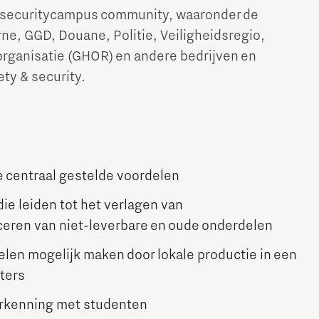
 & securitycampus community, waaronder de
e, GGD, Douane, Politie, Veiligheidsregio,
ganisatie (GHOR) en andere bedrijven en
ety & security.
de centraal gestelde voordelen
ie leiden tot het verlagen van
ceren van niet-leverbare en oude onderdelen
elen mogelijk maken door lokale productie in een
nters
erkenning met studenten