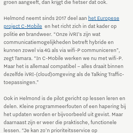
groen aangeeft, dan krijgt die fietser dat ook.
Helmond neemt sinds 2017 deel aan
het Europese
project C-Mobile
en het richt zich in dat kader op
politie
en
brandweer. “Onze iVRI’s zijn wat
communicatiemogelijkheden betreft hybride en
kunnen zowel via 4G als via wifi-P communiceren”,
zegt Tamara. “In C-Mobile werken we nu met wifi-P.
Maar het is allemaal compatibel – alles draait binnen
dezelfde iVRI-(cloud)omgeving als de Talking Traffic-
toepassingen.”
Ook in Helmond is de pilot gericht op lessen leren en
delen. Kleine programmeerfouten of een hapering bij
het updaten worden er bijvoorbeeld uit gevist. Maar
daarnaast zijn er weer die praktische, functionele
lessen. “Je kan zo’n prioriteitsservice op