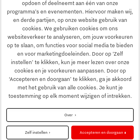
opdoen of deelneemt aan één van onze
Onderwijs
programma’s en evenementen. Hiervoor maken wij,
Ontdek Brainport
en derde partijen, op onze website gebruik van
Maatschappelijk
cookies. We gebruiken cookies om ons
Innovatie
websiteverkeer te analyseren, om jouw voorkeuren
Strategie & Organisatie
op te slaan, om functies voor social media te bieden
Zoeken
en voor marketingdoeleinden. Door op ‘Zelf
Ondernemen
instellen’ te klikken, kun je meer lezen over onze
Contact
cookies en je voorkeuren aanpassen. Door op
‘Accepteren en doorgaan’ te klikken, ga je akkoord
Onderwijs
Naar internationale website
met het gebruik van alle cookies. Je kunt je
toestemming op elk moment wijzigen of intrekken.
Maatschappelijk
Disclaimer
Over
Strategie & Organisatie
Privacyverklaring
Zelf instellen
Accepteren en doorgaan
Cookieinstellingen