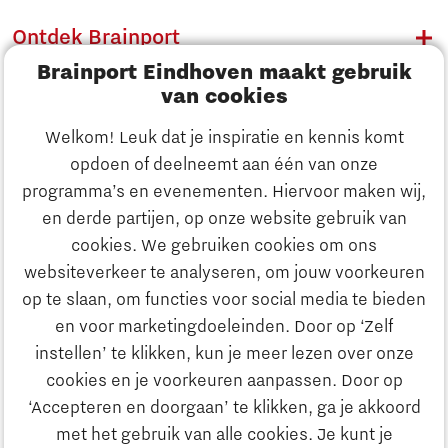
Ontdek Brainport
Brainport Eindhoven maakt gebruik
Innovatie
van cookies
Ondernemen
Welkom! Leuk dat je inspiratie en kennis komt
opdoen of deelneemt aan één van onze
Onderwijs
programma’s en evenementen. Hiervoor maken wij,
Ontdek Brainport
en derde partijen, op onze website gebruik van
Maatschappelijk
cookies. We gebruiken cookies om ons
Innovatie
websiteverkeer te analyseren, om jouw voorkeuren
Strategie & Organisatie
op te slaan, om functies voor social media te bieden
Zoeken
en voor marketingdoeleinden. Door op ‘Zelf
Ondernemen
instellen’ te klikken, kun je meer lezen over onze
Contact
cookies en je voorkeuren aanpassen. Door op
‘Accepteren en doorgaan’ te klikken, ga je akkoord
Onderwijs
Naar internationale website
met het gebruik van alle cookies. Je kunt je