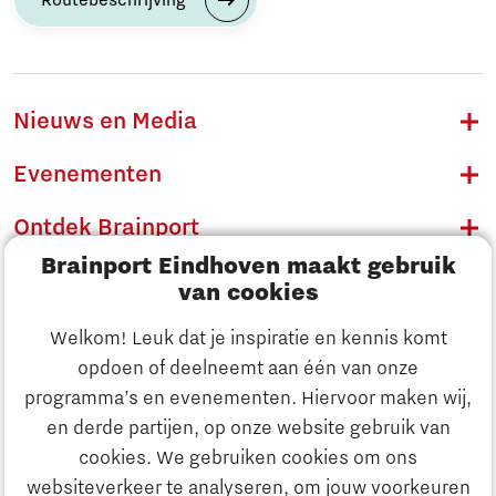
Routebeschrijving
Nieuws en Media
Evenementen
Ontdek Brainport
Brainport Eindhoven maakt gebruik
Innovatie
van cookies
Ondernemen
Welkom! Leuk dat je inspiratie en kennis komt
opdoen of deelneemt aan één van onze
Onderwijs
programma’s en evenementen. Hiervoor maken wij,
Ontdek Brainport
en derde partijen, op onze website gebruik van
Maatschappelijk
cookies. We gebruiken cookies om ons
Innovatie
websiteverkeer te analyseren, om jouw voorkeuren
Strategie & Organisatie