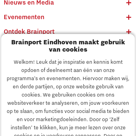
Nieuws en Media
Evenementen
Ontdek Brainport
Brainport Eindhoven maakt gebruik
Innovatie
van cookies
Ondernemen
Welkom! Leuk dat je inspiratie en kennis komt
opdoen of deelneemt aan één van onze
Onderwijs
programma’s en evenementen. Hiervoor maken wij,
Ontdek Brainport
en derde partijen, op onze website gebruik van
Maatschappelijk
cookies. We gebruiken cookies om ons
Innovatie
websiteverkeer te analyseren, om jouw voorkeuren
Strategie & Organisatie
op te slaan, om functies voor social media te bieden
Zoeken
en voor marketingdoeleinden. Door op ‘Zelf
Ondernemen
instellen’ te klikken, kun je meer lezen over onze
Contact