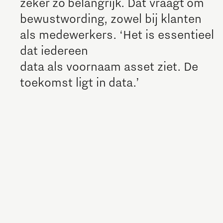
zeker zo belangrijk. Dat vraagt om
bewustwording, zowel bij klanten
The Gate voor tech startups
als medewerkers. ‘Het is essentieel
Hoe bescherm ik mijn idee?
dat iedereen
Brainport Networking Financials
data als voornaam asset ziet. De
toekomst ligt in data.’
Integrated Photonics