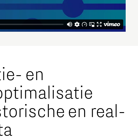
ie- en
ptimalisatie
storische en real-
ta