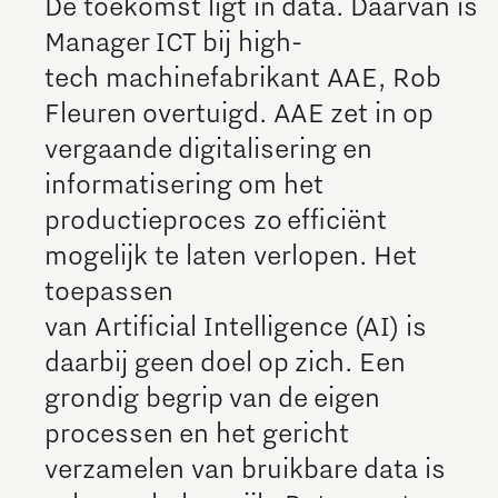
De toekomst ligt in data. Daarvan is
Talent Hub voor Werkgevers
Sociale Brainport Monitor
Netcongestie in Brainport
Manager ICT bij high-
Hulp bij belastingaangifte
Batterij-technologie en toepassingen
tech machinefabrikant AAE, Rob
Waterstoftransitie voor schone energie
Fleuren overtuigd. AAE zet in op
Regio Deal Brainport
Brainport Development
vergaande digitalisering en
CO2 neutrale en circulaire industrie
Eindhoven
Studeren en ontwikkelen in
Digitalisering
Talent voor Semicon
informatisering om het
Werken bij Brainport Development
Opschalen van bestaande energie-innovaties en
Brainport
productieproces zo efficiënt
producten
Governance
1-op-1 adviesgesprek met een datacoach
Stichting Brainport
mogelijk te laten verlopen. Het
Ontmoet het team!
Neem plezier maken serieus!
Staatssteun
Cybersecurity
Raad van Commissarissen
toepassen
Studeren in Brainport Eindhoven
A. Onderscheidend voorzieningenaanbod
van Artificial Intelligence (AI) is
Cyber Weerbaarheidscentum Brainport
Jaarplannen en jaarverslagen
Stagemogelijkheden in Brainport
B. Aantrekken en behouden van talent
daarbij geen doel op zich. Een
Additive Manufacturing
Brainport Development voor
grondig begrip van de eigen
Waar werken onze studententeams aan?
C. Innovaties met maatschappelijke impact
Ondernemers
processen en het gericht
Online game maakt je wegwijs in de
3D printen geoptimaliseerde productie
verzamelen van bruikbare data is
Brainportregio
Een innovatief bedrijf starten