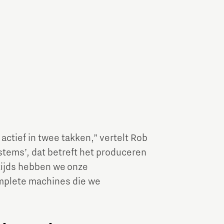
Brainport Industries Campus
High Tech Campus Eindhoven
Strijp District
TU/e Campus
Food
Next Tech Food Factories
actief in twee takken,” vertelt Rob
stems’, dat betreft het produceren
zijds hebben we onze
omplete machines die we