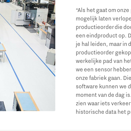
“Als het gaat om onze 
mogelijk laten verlo
productieorder die doo
een eindproduct op. Di
je hal leiden, maar in
productieorder gekop
werkelijke pad van he
we een sensor hebben
onze fabriek gaan. Di
software kunnen we da
moment van de dag is.
zien waar iets verkee
historische data het 