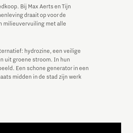
edkoop. Bij Max Aerts en Tijn
Brainport Industries Campus
enleving draait op voor de
High Tech Campus Eindhoven
milieuvervuiling met alle
Strijp District
TU/e Campus
ernatief: hydrozine, een veilige
 uit groene stroom. In hun
Food
beeld. Een schone generator in een
aats midden in de stad zijn werk
Next Tech Food Factories