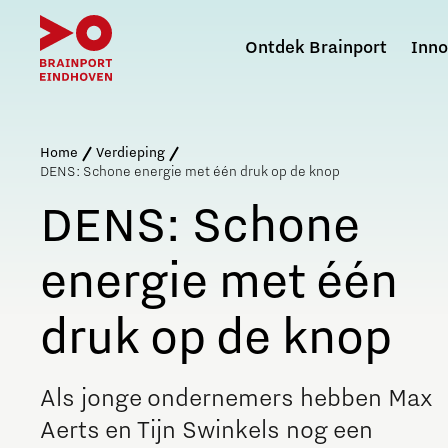
Ontdek Brainport
Inno
Zoeken binnen B
Home
Verdieping
DENS: Schone energie met één druk op de knop
DENS: Schone
Wat is Brainport Eindhoven?
Defence & Space
Arbeidsmarkt
Techniekpromotie
Brainport voor Elkaar
Agenda voor de regio
energie met één
Gezamenlijke agenda
Brainport Innovation and Technology for Security
Aantrekken en behouden van talent
Platform Brainport voor Onderwijs
Vereniging van werkgevers
Meerjarenplan 2025-2032
druk op de knop
Doorontwikkeling regio
NAVO DIANA Accelerator
Internationaal talent aantrekken en behouden
Techkwadraat
Sociale Brainport Agenda
Verkenning diversificatiestrategie
Hoe werken de jobportals
Hybride Docenten in Brainport
Lidmaatschap
Brainport Monitor voor de meest actuele cijfers
Als jonge ondernemers hebben Max
Energy
Reskilling in Brainport
PSV Brainport Scholenchallenge
Programmabureau
Aerts en Tijn Swinkels nog een