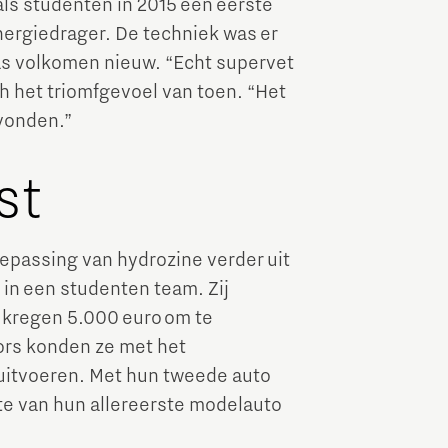
als studenten in 2015 een eerste
nergiedrager. De techniek was er
as volkomen nieuw. “Echt supervet
ch het triomfgevoel van toen. “Het
evonden.”
st
oepassing van hydrozine verder uit
in een studenten team. Zij
 kregen 5.000 euro om te
ors konden ze met het
uitvoeren. Met hun tweede auto
te van hun allereerste modelauto