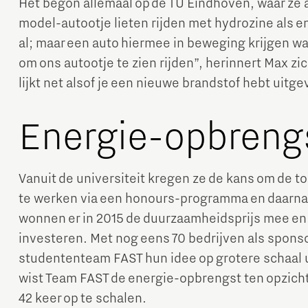
Het begon allemaal op de TU Eindhoven, waar ze 
model-autootje lieten rijden met hydrozine als e
al; maar een auto hiermee in beweging krijgen w
om ons autootje te zien rijden”, herinnert Max zi
lijkt net alsof je een nieuwe brandstof hebt uitg
Energie-opbreng
Vanuit de universiteit kregen ze de kans om de t
te werken via een honours-programma en daarna 
wonnen er in 2015 de duurzaamheidsprijs mee en
investeren. Met nog eens 70 bedrijven als spons
studententeam FAST hun idee op grotere schaal 
wist Team FAST de energie-opbrengst ten opzich
42 keer op te schalen.