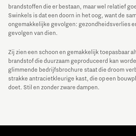
brandstoffen die er bestaan, maar wel relatief go
Swinkels is dat een doorn in het oog, want de sam
ongemakkelijke gevolgen: gezondheidsverlies en 
gevolgen van dien.
Zij zien een schoon en gemakkelijk toepasbaar alt
brandstof die duurzaam geproduceerd kan worden
Micro and nano electronics
glimmende bedrijfsbrochure staat die droom ver
strakke antracietkleurige kast, die op een bouwpl
doet. Stil en zonder zware dampen.