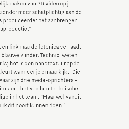
ijk maken van 3D video op je
zonder meer schatplichtig aan de
's produceerde: het aanbrengen
saproductie.”
en link naar de fotonica verraadt.
 blauwe vlinder. Technici weten
 is; het is een nanotextuur op de
leurt wanneer je ernaar kijkt. Die
 Waar zijn drie mede-oprichters -
itulaer - het van hun technische
ige in het team. “Maar wel vanuit
 ik dit nooit kunnen doen.”