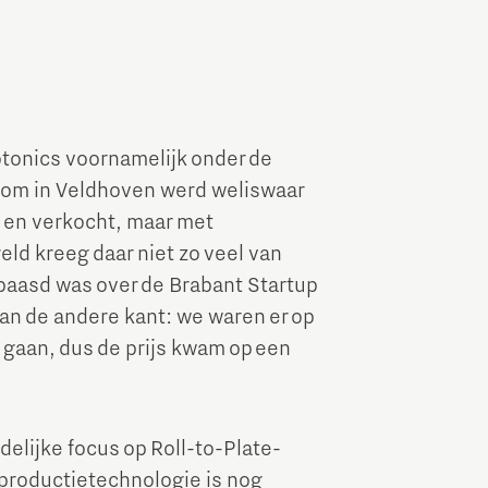
otonics voornamelijk onder de
oom in Veldhoven werd weliswaar
 en verkocht, maar met
ld kreeg daar niet zo veel van
rbaasd was over de Brabant Startup
Aan de andere kant: we waren er op
 gaan, dus de prijs kwam op een
elijke focus op Roll-to-Plate-
productietechnologie is nog