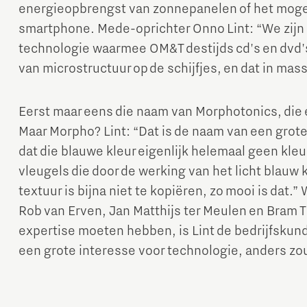
energieopbrengst van zonnepanelen of het mogel
smartphone. Mede-oprichter Onno Lint: “We zijn 
technologie waarmee OM&T destijds cd's en dvd
van microstructuur op de schijfjes, en dat in mas
Eerst maar eens die naam van Morphotonics, die e
Maar Morpho? Lint: “Dat is de naam van een grote
dat die blauwe kleur eigenlijk helemaal geen kleur
vleugels die door de werking van het licht blauw k
textuur is bijna niet te kopiëren, zo mooi is dat.”
Rob van Erven, Jan Matthijs ter Meulen en Bram T
expertise moeten hebben, is Lint de bedrijfskund
een grote interesse voor technologie, anders zou