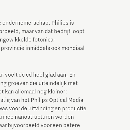
Brainport Industries Campus
High Tech Campus Eindhoven
se ondernemerschap. Philips is
Strijp District
rbeeld, maar van dat bedrijf loopt
ingewikkelde fotonica-
TU/e Campus
 provincie inmiddels ook mondiaal
Food
n voelt de cd heel glad aan. En
Next Tech Food Factories
ing groeven die uiteindelijk met
t kan allemaal nog kleiner:
tig van het Philips Optical Media
as voor de uitvinding en productie
aarmee nanostructuren worden
aar bijvoorbeeld voor een betere