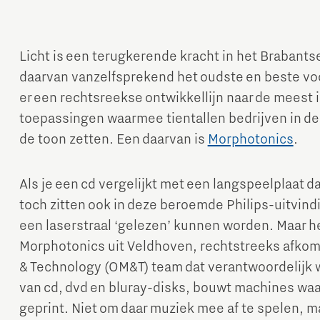
Licht is een terugkerende kracht in het Brabant
daarvan vanzelfsprekend het oudste en beste voo
er een rechtsreekse ontwikkellijn naar de meest 
toepassingen waarmee tientallen bedrijven in de
de toon zetten. Een daarvan is
Morphotonics
.
Micro and nano electronics
Als je een cd vergelijkt met een langspeelplaat da
toch zitten ook in deze beroemde Philips-uitvind
een laserstraal ‘gelezen’ kunnen worden. Maar he
Morphotonics uit Veldhoven, rechtstreeks afkoms
& Technology (OM&T) team dat verantwoordelijk w
van cd, dvd en bluray-disks, bouwt machines w
geprint. Niet om daar muziek mee af te spelen, m