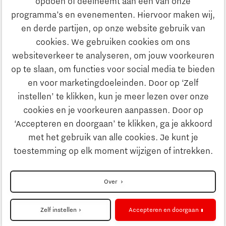
opdoen of deelneemt aan één van onze
Onderwijs
programma’s en evenementen. Hiervoor maken wij,
Ontdek Brainport
en derde partijen, op onze website gebruik van
Maatschappelijk
cookies. We gebruiken cookies om ons
Innovatie
websiteverkeer te analyseren, om jouw voorkeuren
Strategie & Organisatie
op te slaan, om functies voor social media te bieden
Zoeken
en voor marketingdoeleinden. Door op ‘Zelf
Ondernemen
instellen’ te klikken, kun je meer lezen over onze
Contact
cookies en je voorkeuren aanpassen. Door op
‘Accepteren en doorgaan’ te klikken, ga je akkoord
Onderwijs
Naar internationale website
met het gebruik van alle cookies. Je kunt je
toestemming op elk moment wijzigen of intrekken.
Maatschappelijk
Disclaimer
Over
Strategie & Organisatie
Privacyverklaring
Zelf instellen
Accepteren en doorgaan
Cookieinstellingen