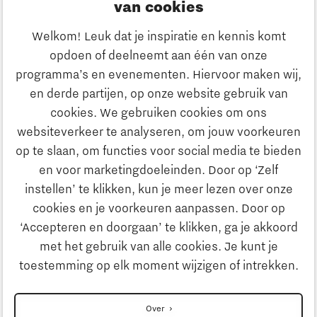
Innovatie
van cookies
Ondernemen
Welkom! Leuk dat je inspiratie en kennis komt
opdoen of deelneemt aan één van onze
Onderwijs
programma’s en evenementen. Hiervoor maken wij,
Ontdek Brainport
en derde partijen, op onze website gebruik van
Maatschappelijk
cookies. We gebruiken cookies om ons
Innovatie
websiteverkeer te analyseren, om jouw voorkeuren
Strategie & Organisatie
op te slaan, om functies voor social media te bieden
Zoeken
en voor marketingdoeleinden. Door op ‘Zelf
Ondernemen
instellen’ te klikken, kun je meer lezen over onze
Contact
cookies en je voorkeuren aanpassen. Door op
‘Accepteren en doorgaan’ te klikken, ga je akkoord
Onderwijs
Naar internationale website
met het gebruik van alle cookies. Je kunt je
toestemming op elk moment wijzigen of intrekken.
Maatschappelijk
Disclaimer
Over