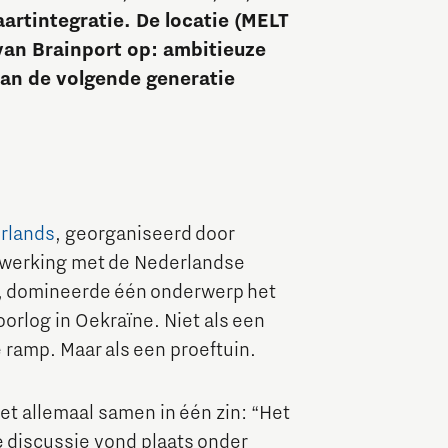
artintegratie. De locatie (MELT
Brainport Industries Campus
van Brainport op: ambitieuze
High Tech Campus Eindhoven
van de volgende generatie
Strijp District
TU/e Campus
Food
rlands
, georganiseerd door
nwerking met de Nederlandse
Next Tech Food Factories
, domineerde één onderwerp het
oorlog in Oekraïne. Niet als een
e ramp. Maar als een proeftuin.
het allemaal samen in één zin: “Het
De discussie vond plaats onder