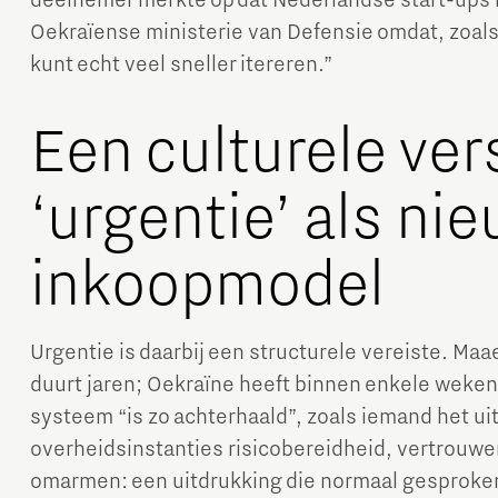
deelnemer merkte op dat Nederlandse start-ups 
Oekraïense ministerie van Defensie omdat, zoals
kunt echt veel sneller itereren.”
Een culturele ver
‘urgentie’ als ni
inkoopmodel
Urgentie is daarbij een structurele vereiste. Maa
duurt jaren; Oekraïne heeft binnen enkele weken
systeem “is zo achterhaald”, zoals iemand het ui
overheidsinstanties risicobereidheid, vertrouwen
omarmen: een uitdrukking die normaal gesproke