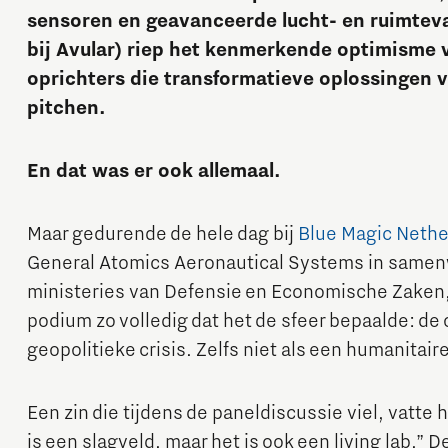
sensoren en geavanceerde lucht- en ruimteva
bij Avular) riep het kenmerkende optimisme 
oprichters die transformatieve oplossingen 
pitchen.
En dat was er ook allemaal.
Micro and nano electronics
Maar gedurende de hele dag bij
Blue Magic Nethe
General Atomics Aeronautical Systems in same
ministeries van Defensie en Economische Zaken
podium zo volledig dat het de sfeer bepaalde: de 
geopolitieke crisis. Zelfs niet als een humanitair
Een zin die tijdens de paneldiscussie viel, vatte 
is een slagveld, maar het is ook een living lab.” 