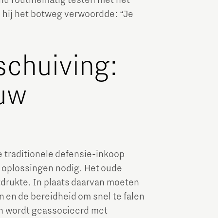
nu routinematig testen met het
 hij het botweg verwoordde: “Je
schuiving:
euw
e traditionele defensie-inkoop
 oplossingen nodig. Het oude
tdrukte. In plaats daarvan moeten
 en de bereidheid om snel te falen
n wordt geassocieerd met