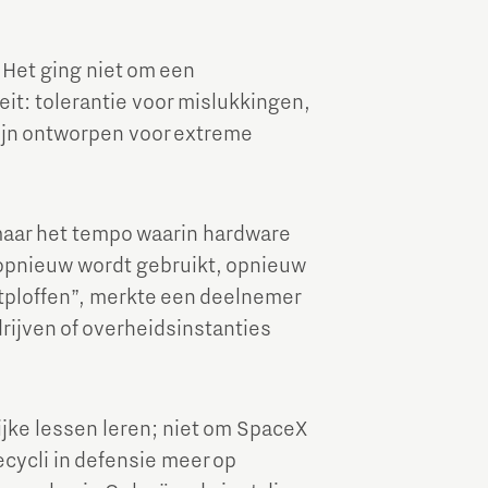
 Het ging niet om een
it: tolerantie voor mislukkingen,
zijn ontworpen voor extreme
maar het tempo waarin hardware
 opnieuw wordt gebruikt, opnieuw
tploffen”, merkte een deelnemer
drijven of overheidsinstanties
jke lessen leren; niet om SpaceX
ecycli in defensie meer op