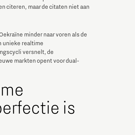
n citeren, maar de citaten niet aan
Oekraïne minder naar voren als de
n unieke realtime
gscycli versnelt, de
euwe markten opent voor dual-
ieme
erfectie is