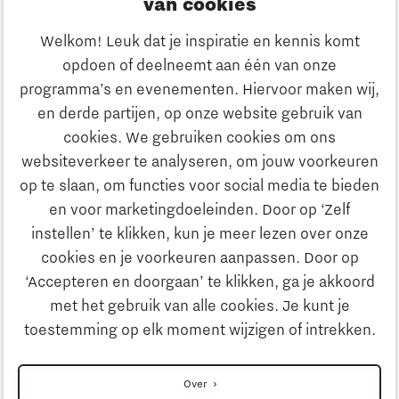
van cookies
Ondernemen
Welkom! Leuk dat je inspiratie en kennis komt
opdoen of deelneemt aan één van onze
Onderwijs
programma’s en evenementen. Hiervoor maken wij,
Ontdek Brainport
en derde partijen, op onze website gebruik van
Maatschappelijk
cookies. We gebruiken cookies om ons
Innovatie
websiteverkeer te analyseren, om jouw voorkeuren
Strategie & Organisatie
op te slaan, om functies voor social media te bieden
Zoeken
en voor marketingdoeleinden. Door op ‘Zelf
Ondernemen
instellen’ te klikken, kun je meer lezen over onze
Contact
cookies en je voorkeuren aanpassen. Door op
‘Accepteren en doorgaan’ te klikken, ga je akkoord
Onderwijs
Naar internationale website
met het gebruik van alle cookies. Je kunt je
toestemming op elk moment wijzigen of intrekken.
Maatschappelijk
Disclaimer
Over