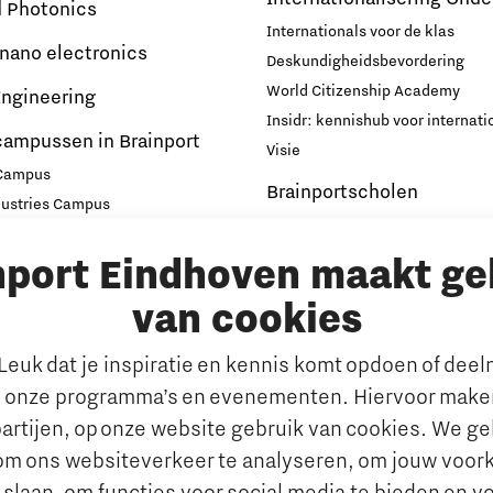
d Photonics
Internationals voor de klas
 nano electronics
Deskundigheidsbevordering
World Citizenship Academy
ngineering
Insidr: kennishub voor internati
campussen in Brainport
Visie
 Campus
Brainportscholen
dustries Campus
ampus Eindhoven
Hybride Docenten in Brai
nport Eindhoven maakt ge
t
Publicaties Brainport voo
s
Onderwijs
van cookies
emen
De Pionier
euk dat je inspiratie en kennis komt opdoen of dee
Whitepapers & Onderzoeken
rkt
 onze programma’s en evenementen. Hiervoor maken
Nieuwsbrief
n behouden van talent
artijen, op onze website gebruik van cookies. We g
Insidr wijst ‘internationa
al talent aantrekken en
om ons websiteverkeer te analyseren, om jouw voor
de weg in onderwijsland