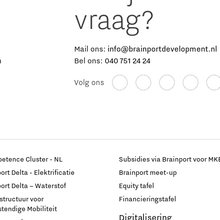
vraag?
e
Mail ons:
info@brainportdevelopment.nl
n
Bel ons:
040 751 24 24
Volg ons
etence Cluster - NL
Subsidies via Brainport voor MK
rt Delta - Elektrificatie
Brainport meet-up
ort Delta – Waterstof
Equity tafel
astructuur voor
Financieringstafel
endige Mobiliteit
Digitalisering