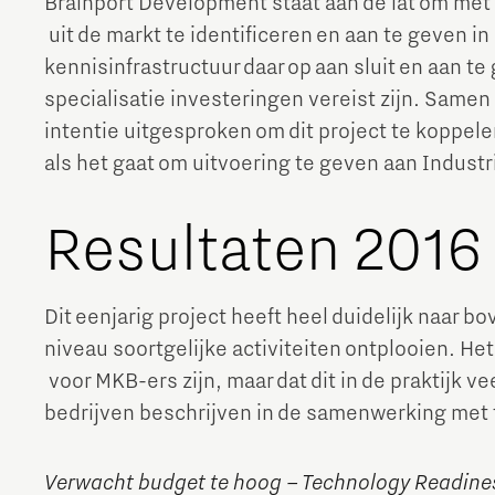
Brainport Development staat aan de lat om met 
uit de markt te identificeren en aan te geven 
The Gate voor tech startups
kennisinfrastructuur daar op aan sluit en aan t
Hoe bescherm ik mijn idee?
specialisatie investeringen vereist zijn. Samen
Brainport Networking Financials
intentie uitgesproken om dit project te koppel
als het gaat om uitvoering te geven aan Industr
Integrated Photonics
Resultaten 2016
Dit eenjarig project heeft heel duidelijk naar 
niveau soortgelijke activiteiten ontplooien. Het
voor MKB-ers zijn, maar dat dit in de praktijk v
bedrijven beschrijven in de samenwerking met
Verwacht budget te hoog – Technology Readiness