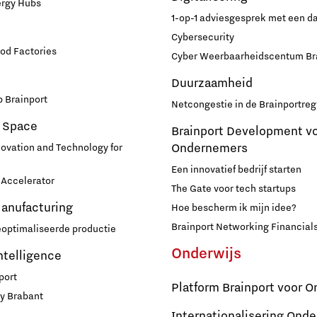
ergy Hubs
1-op-1 adviesgesprek met een 
Cybersecurity
od Factories
Cyber Weerbaarheidscentum Br
Duurzaamheid
 Brainport
Netcongestie in de Brainportreg
 Space
Brainport Development v
Ondernemers
novation and Technology for
Een innovatief bedrijf starten
Accelerator
The Gate voor tech startups
Manufacturing
Hoe bescherm ik mijn idee?
Brainport Networking Financial
eoptimaliseerde productie
Onderwijs
Intelligence
port
Platform Brainport voor O
y Brabant
Internationalisering Onde