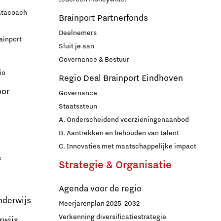
datacoach
Brainport Partnerfonds
Deelnemers
ainport
Sluit je aan
Governance & Bestuur
io
Regio Deal Brainport Eindhoven
oor
Governance
Staatssteun
A. Onderscheidend voorzieningenaanbod
B. Aantrekken en behouden van talent
C. Innovaties met maatschappelijke impact
s
Strategie & Organisatie
Agenda voor de regio
nderwijs
Meerjarenplan 2025-2032
Verkenning diversificatiestrategie
rwijs