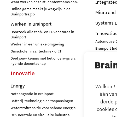
Integrate
Waar werken onze studententeams aan?
Online game maakt je wegwijs in de
Micro and
Brainportregio
Systems E
Werken in Brainport
Doorzoek alle tech- en IT-vacatures in
Innovatie
Brainport
Automotive
Werken in een unieke omgeving
Brainport In
Omscholen naar techniek of IT
High Tech C
Deel jouw kennis met het onderwijs via
Brai
Strijp Distric
hybride docentschap
TU/e Campu
Innovatie
Ondern
Energy
Welkom! L
Arbeidsma
één van
Netcongestie in Brainport
Aantrekken e
Batterij-technologie en toepassingen
derde p
Internationa
Waterstoftransitie voor schone energie
cookies 
behouden
CO2 neutrale en circulaire industrie