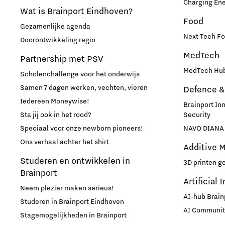
Charging En
Wat is Brainport Eindhoven?
Food
Gezamenlijke agenda
Next Tech Fo
Doorontwikkeling regio
MedTech
Partnership met PSV
MedTech Hub
Scholenchallenge voor het onderwijs
Samen 7 dagen werken, vechten, vieren
Defence &
Iedereen Moneywise!
Brainport In
Sta jij ook in het rood?
Security
Speciaal voor onze newborn pioneers!
NAVO DIANA 
Ons verhaal achter het shirt
Additive 
Studeren en ontwikkelen in
3D printen g
Brainport
Artificial 
Neem plezier maken serieus!
AI-hub Brain
Studeren in Brainport Eindhoven
AI Communit
Stagemogelijkheden in Brainport