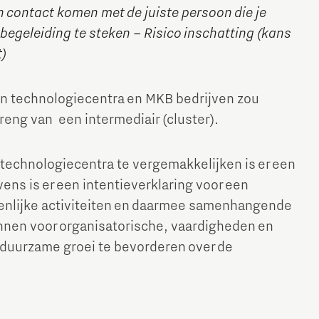
n contact komen met de juiste persoon die je
e begeleiding te steken – Risico inschatting (kans
t)
n technologiecentra en MKB bedrijven zou
eng van een intermediair (cluster).
technologiecentra te vergemakkelijken is er een
ens is er een intentieverklaring voor een
menlijke activiteiten en daarmee samenhangende
annen voor organisatorische, vaardigheden en
 duurzame groei te bevorderen over de