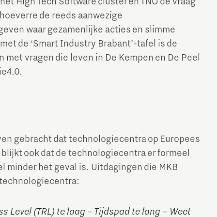
het High Tech Software cluster en TNO de vraag
in hoeverre de reeds aanwezige
e geven waar gezamenlijke acties en slimme
 met de ‘Smart Industry Brabant’-tafel is de
en met vragen die leven in De Kempen en De Peel
ie4.0.
Micro and nano electronics
boven gebracht dat technologiecentra op Europees
 blijkt ook dat de technologiecentra er formeel
eel minder het geval is. Uitdagingen die MKB
 technologiecentra:
 Level (TRL) te laag – Tijdspad te lang – Weet