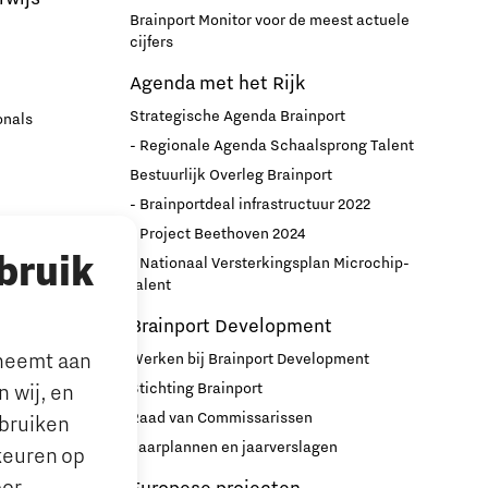
Brainport Monitor voor de meest actuele
cijfers
Agenda met het Rijk
Strategische Agenda Brainport
onals
- Regionale Agenda Schaalsprong Talent
Bestuurlijk Overleg Brainport
- Brainportdeal infrastructuur 2022
nport
- Project Beethoven 2024
bruik
- Nationaal Versterkingsplan Microchip-
r
talent
Brainport Development
lneemt aan
Werken bij Brainport Development
Stichting Brainport
 wij, en
Raad van Commissarissen
ebruiken
le’ ouders
Jaarplannen en jaarverslagen
keuren op