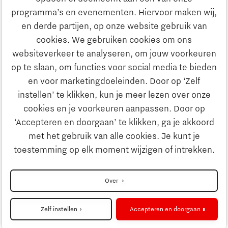
Onderwijs
programma’s en evenementen. Hiervoor maken wij,
Ontdek Brainport
en derde partijen, op onze website gebruik van
Maatschappelijk
cookies. We gebruiken cookies om ons
Innovatie
websiteverkeer te analyseren, om jouw voorkeuren
Strategie & Organisatie
op te slaan, om functies voor social media te bieden
Zoeken
en voor marketingdoeleinden. Door op ‘Zelf
Ondernemen
instellen’ te klikken, kun je meer lezen over onze
Contact
cookies en je voorkeuren aanpassen. Door op
‘Accepteren en doorgaan’ te klikken, ga je akkoord
Onderwijs
Naar internationale website
met het gebruik van alle cookies. Je kunt je
toestemming op elk moment wijzigen of intrekken.
Maatschappelijk
Disclaimer
Over
Strategie & Organisatie
Privacyverklaring
Zelf instellen
Accepteren en doorgaan
Cookieinstellingen