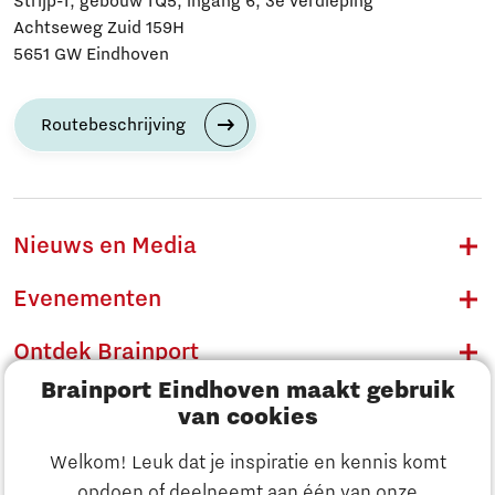
Strijp-T, gebouw TQ5, ingang 6, 3e verdieping
Achtseweg Zuid 159H
5651 GW Eindhoven
Routebeschrijving
Nieuws en Media
Evenementen
Ontdek Brainport
Brainport Eindhoven maakt gebruik
Innovatie
van cookies
Ondernemen
Welkom! Leuk dat je inspiratie en kennis komt
opdoen of deelneemt aan één van onze