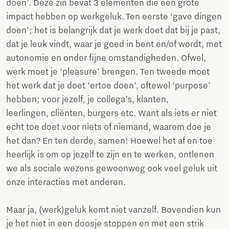
doen’. Deze zin bevat 3 elementen die een grote
impact hebben op werkgeluk. Ten eerste ‘gave dingen
doen’; het is belangrijk dat je werk doet dat bij je past,
dat je leuk vindt, waar je goed in bent en/of wordt, met
autonomie en onder fijne omstandigheden. Ofwel,
werk moet je ‘pleasure’ brengen. Ten tweede moet
het werk dat je doet ‘ertoe doen’, oftewel ‘purpose’
hebben; voor jezelf, je collega’s, klanten,
leerlingen, cliënten, burgers etc. Want als iets er niet
echt toe doet voor niets of niemand, waarom doe je
het dan? En ten derde, samen! Hoewel het af en toe
heerlijk is om op jezelf te zijn en te werken, ontlenen
we als sociale wezens gewoonweg ook veel geluk uit
onze interacties met anderen.
Maar ja, (werk)geluk komt niet vanzelf. Bovendien kun
je het niet in een doosje stoppen en met een strik