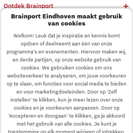
Ontdek Brainport
Brainport Eindhoven maakt gebruik
Innovatie
van cookies
Ondernemen
Welkom! Leuk dat je inspiratie en kennis komt
opdoen of deelneemt aan één van onze
Onderwijs
programma’s en evenementen. Hiervoor maken wij,
Ontdek Brainport
en derde partijen, op onze website gebruik van
Maatschappelijk
cookies. We gebruiken cookies om ons
Innovatie
websiteverkeer te analyseren, om jouw voorkeuren
Strategie & Organisatie
op te slaan, om functies voor social media te bieden
Zoeken
en voor marketingdoeleinden. Door op ‘Zelf
Ondernemen
instellen’ te klikken, kun je meer lezen over onze
Contact
cookies en je voorkeuren aanpassen. Door op
‘Accepteren en doorgaan’ te klikken, ga je akkoord
Onderwijs
Naar internationale website
met het gebruik van alle cookies. Je kunt je
toestemming op elk moment wijzigen of intrekken.