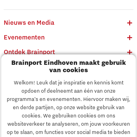
Nieuws en Media
Evenementen
Ontdek Brainport
Brainport Eindhoven maakt gebruik
Innovatie
van cookies
Ondernemen
Welkom! Leuk dat je inspiratie en kennis komt
opdoen of deelneemt aan één van onze
Onderwijs
programma’s en evenementen. Hiervoor maken wij,
Ontdek Brainport
en derde partijen, op onze website gebruik van
Maatschappelijk
cookies. We gebruiken cookies om ons
Innovatie
websiteverkeer te analyseren, om jouw voorkeuren
Strategie & Organisatie
op te slaan, om functies voor social media te bieden