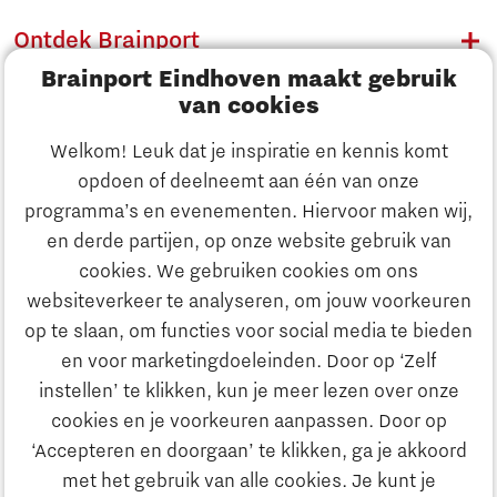
Ontdek Brainport
Brainport Eindhoven maakt gebruik
Innovatie
van cookies
Ondernemen
Welkom! Leuk dat je inspiratie en kennis komt
opdoen of deelneemt aan één van onze
Onderwijs
programma’s en evenementen. Hiervoor maken wij,
Ontdek Brainport
en derde partijen, op onze website gebruik van
Maatschappelijk
cookies. We gebruiken cookies om ons
Innovatie
websiteverkeer te analyseren, om jouw voorkeuren
Strategie & Organisatie
op te slaan, om functies voor social media te bieden
Zoeken
en voor marketingdoeleinden. Door op ‘Zelf
Ondernemen
instellen’ te klikken, kun je meer lezen over onze
Contact
cookies en je voorkeuren aanpassen. Door op
‘Accepteren en doorgaan’ te klikken, ga je akkoord
Onderwijs
Naar internationale website
met het gebruik van alle cookies. Je kunt je