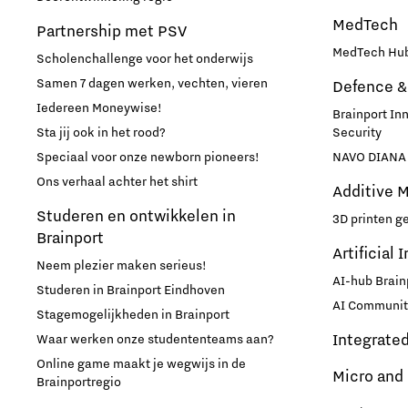
MedTech
Partnership met PSV
MedTech Hub
Scholenchallenge voor het onderwijs
Samen 7 dagen werken, vechten, vieren
Defence &
Iedereen Moneywise!
Brainport In
Sta jij ook in het rood?
Security
Speciaal voor onze newborn pioneers!
NAVO DIANA 
Ons verhaal achter het shirt
Additive 
Studeren en ontwikkelen in
3D printen g
Brainport
Artificial 
Neem plezier maken serieus!
AI-hub Brain
Studeren in Brainport Eindhoven
AI Communit
Stagemogelijkheden in Brainport
Integrate
Waar werken onze studententeams aan?
Online game maakt je wegwijs in de
Micro and
Brainportregio