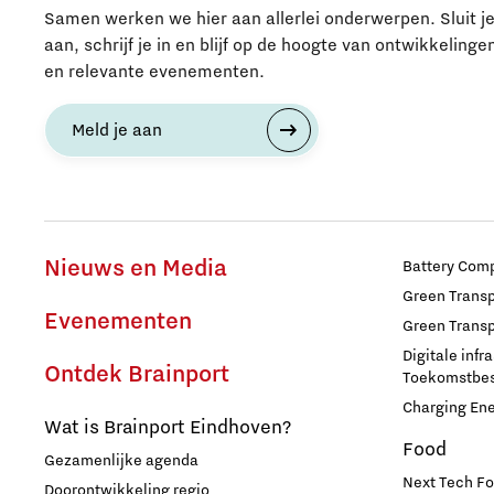
Samen werken we hier aan allerlei onderwerpen. Sluit j
aan, schrijf je in en blijf op de hoogte van ontwikkelinge
en relevante evenementen.
Meld je aan
Nieuws en Media
Battery Comp
Green Transpo
Evenementen
Green Transp
Digitale infr
Ontdek Brainport
Toekomstbest
Charging En
Wat is Brainport Eindhoven?
Food
Gezamenlijke agenda
Next Tech Fo
Doorontwikkeling regio