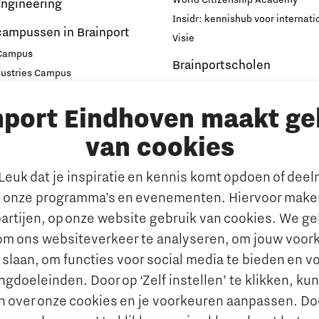
World Citizenship Academy
ngineering
Insidr: kennishub voor internati
campussen in Brainport
Visie
 Campus
Brainportscholen
dustries Campus
ampus Eindhoven
Hybride Docenten in Brai
nport Eindhoven maakt ge
t
Publicaties Brainport voo
s
Onderwijs
van cookies
emen
De Pionier
euk dat je inspiratie en kennis komt opdoen of dee
Whitepapers & Onderzoeken
rkt
 onze programma’s en evenementen. Hiervoor maken
Nieuwsbrief
n behouden van talent
artijen, op onze website gebruik van cookies. We g
Insidr wijst ‘internationa
al talent aantrekken en
om ons websiteverkeer te analyseren, om jouw voor
de weg in onderwijsland
 slaan, om functies voor social media te bieden en v
e jobportals
Maatschappelijk
gdoeleinden. Door op ‘Zelf instellen’ te klikken, ku
 Brainport
n over onze cookies en je voorkeuren aanpassen. Do
Brainport voor Elkaar
vies