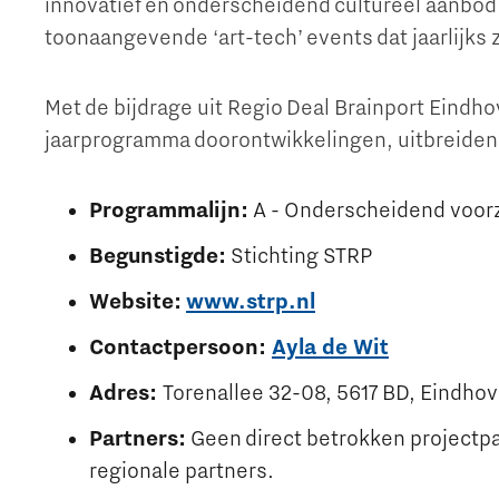
innovatief en onderscheidend cultureel aanbod 
toonaangevende ‘art-tech’ events dat jaarlijks 
The Gate voor tech startups
Hoe bescherm ik mijn idee?
Met de bijdrage uit Regio Deal Brainport Eindho
Brainport Networking Financials
jaarprogramma doorontwikkelingen, uitbreiden
Programmalijn:
A - Onderscheidend voor
Integrated Photonics
Begunstigde:
Stichting STRP
Website:
www.strp.nl
Contactpersoon:
Ayla de Wit
Adres:
Torenallee 32-08, 5617 BD, Eindho
Partners:
Geen direct betrokken projectp
regionale partners.