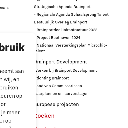
Strategische Agenda Brainport
onals
- Regionale Agenda Schaalsprong Talent
Bestuurlijk Overleg Brainport
- Brainportdeal infrastructuur 2022
nport
- Project Beethoven 2024
bruik
- Nationaal Versterkingsplan Microchip-
r
talent
Brainport Development
lneemt aan
Werken bij Brainport Development
Stichting Brainport
 wij, en
Raad van Commissarissen
ebruiken
le’ ouders
Jaarplannen en jaarverslagen
keuren op
oor
Europese projecten
n je meer
Zoeken
or op