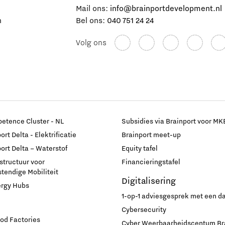
e
Mail ons:
info@brainportdevelopment.nl
n
Bel ons:
040 751 24 24
Volg ons
etence Cluster - NL
Subsidies via Brainport voor MK
rt Delta - Elektrificatie
Brainport meet-up
ort Delta – Waterstof
Equity tafel
astructuur voor
Financieringstafel
endige Mobiliteit
Digitalisering
ergy Hubs
1-op-1 adviesgesprek met een 
Cybersecurity
od Factories
Cyber Weerbaarheidscentum Br