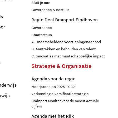
Sluit je aan
Governance & Bestuur
io
Regio Deal Brainport Eindhoven
oor
Governance
Staatssteun
A. Onderscheidend voorzieningenaanbod
B. Aantrekken en behouden van talent
C. Innovaties met maatschappelijke impact
s
Strategie & Organisatie
Agenda voor de regio
nderwijs
Meerjarenplan 2025-2032
Verkenning diversificatiestrategie
rwijs
Brainport Monitor voor de meest actuele
cijfers
Agenda met het Rijk