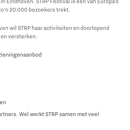
in Eindhoven. STRP Festival is een van Europa’s
zo’n 20.000 bezoekers trekt.
ven wil STRP haar activiteiten en doorlopend
 en versterken.
zieningenaanbod
Micro and nano electronics
ven
artners. Wel werkt STRP samen met veel