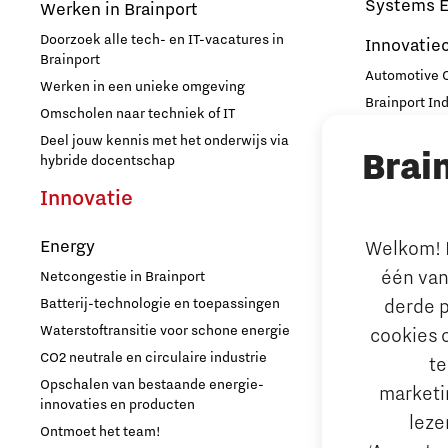
Systems E
Werken in Brainport
Doorzoek alle tech- en IT-vacatures in
Innovatie
Brainport
Automotive
Werken in een unieke omgeving
Brainport In
Omscholen naar techniek of IT
High Tech C
Deel jouw kennis met het onderwijs via
Brai
Strijp Distric
hybride docentschap
TU/e Campu
Innovatie
Ondern
Energy
Welkom! L
Arbeidsma
één van
Netcongestie in Brainport
Aantrekken e
derde p
Batterij-technologie en toepassingen
Internationa
Waterstoftransitie voor schone energie
cookies 
behouden
CO2 neutrale en circulaire industrie
te
Hoe werken d
Opschalen van bestaande energie-
marketin
Reskilling in
innovaties en producten
leze
Ontmoet het team!
Bedrijfsad