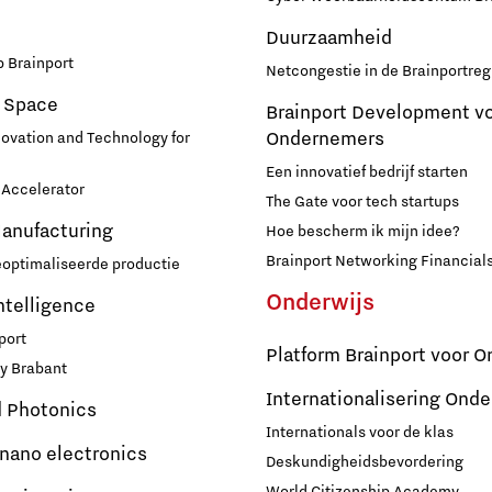
Duurzaamheid
 Brainport
Netcongestie in de Brainportreg
 Space
Brainport Development v
Ondernemers
novation and Technology for
Een innovatief bedrijf starten
Accelerator
The Gate voor tech startups
Manufacturing
Hoe bescherm ik mijn idee?
Brainport Networking Financial
eoptimaliseerde productie
Onderwijs
Intelligence
port
Platform Brainport voor O
y Brabant
Internationalisering Onde
d Photonics
Internationals voor de klas
 nano electronics
Deskundigheidsbevordering