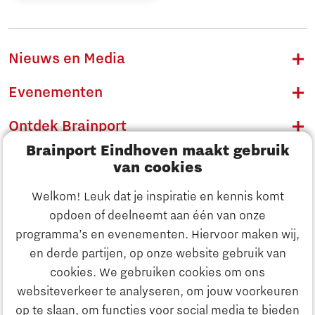
Nieuws en Media
Evenementen
Ontdek Brainport
Brainport Eindhoven maakt gebruik
Innovatie
van cookies
Ondernemen
Welkom! Leuk dat je inspiratie en kennis komt
opdoen of deelneemt aan één van onze
Onderwijs
programma’s en evenementen. Hiervoor maken wij,
Ontdek Brainport
en derde partijen, op onze website gebruik van
Maatschappelijk
cookies. We gebruiken cookies om ons
Innovatie
websiteverkeer te analyseren, om jouw voorkeuren
Strategie & Organisatie
op te slaan, om functies voor social media te bieden