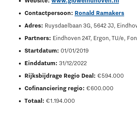
Website:
www.gloweindhoven.nl
Contactpersoon:
Ronald Ramakers
Adres:
Ruysdaelbaan 3G, 5642 JJ, Eindho
Partners:
Eindhoven 247, Ergon, TU/e, Fo
Startdatum:
01/01/2019
Einddatum:
31/12/2022
Rijksbijdrage Regio Deal:
€594.000
Cofinanciering regio:
€600.000
Totaal:
€1.194.000