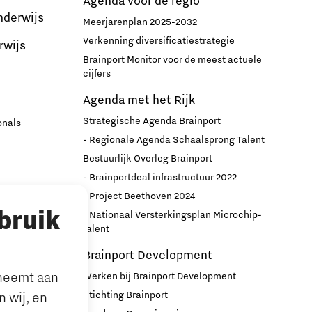
Agenda voor de regio
nderwijs
Meerjarenplan 2025-2032
Verkenning diversificatiestrategie
rwijs
Brainport Monitor voor de meest actuele
cijfers
Agenda met het Rijk
Strategische Agenda Brainport
onals
- Regionale Agenda Schaalsprong Talent
Bestuurlijk Overleg Brainport
- Brainportdeal infrastructuur 2022
nport
- Project Beethoven 2024
bruik
- Nationaal Versterkingsplan Microchip-
r
talent
Brainport Development
lneemt aan
Werken bij Brainport Development
Stichting Brainport
 wij, en