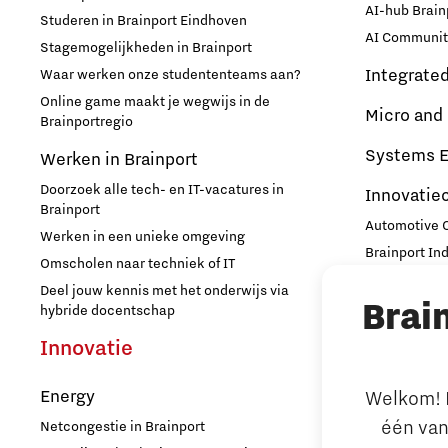
AI-hub Brain
Studeren in Brainport Eindhoven
AI Communit
Stagemogelijkheden in Brainport
Integrate
Waar werken onze studententeams aan?
Online game maakt je wegwijs in de
Micro and
Brainportregio
Systems E
Werken in Brainport
Doorzoek alle tech- en IT-vacatures in
Innovatie
Brainport
Automotive
Werken in een unieke omgeving
Brainport In
Omscholen naar techniek of IT
High Tech C
Deel jouw kennis met het onderwijs via
Brai
Strijp Distric
hybride docentschap
TU/e Campu
Innovatie
Ondern
Energy
Welkom! L
Arbeidsma
één van
Netcongestie in Brainport