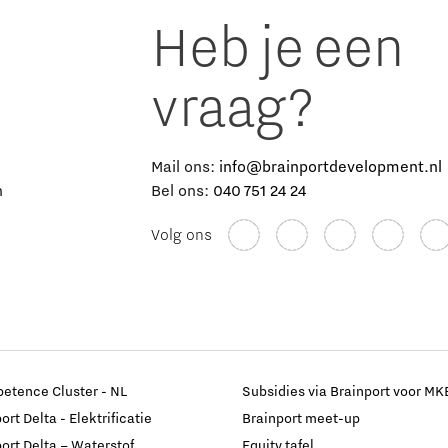
Heb je een
vraag?
e
Mail ons:
info@brainportdevelopment.nl
n
Bel ons:
040 751 24 24
Volg ons
etence Cluster - NL
Subsidies via Brainport voor MK
rt Delta - Elektrificatie
Brainport meet-up
ort Delta – Waterstof
Equity tafel