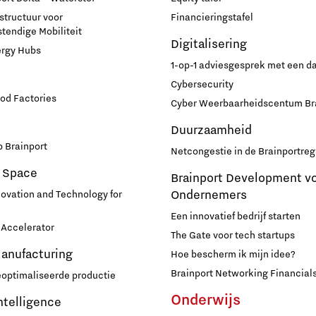
astructuur voor
Financieringstafel
endige Mobiliteit
Digitalisering
ergy Hubs
1-op-1 adviesgesprek met een 
Cybersecurity
od Factories
Cyber Weerbaarheidscentum Br
Duurzaamheid
 Brainport
Netcongestie in de Brainportreg
 Space
Brainport Development v
Ondernemers
novation and Technology for
Een innovatief bedrijf starten
Accelerator
The Gate voor tech startups
Manufacturing
Hoe bescherm ik mijn idee?
Brainport Networking Financial
eoptimaliseerde productie
Onderwijs
Intelligence