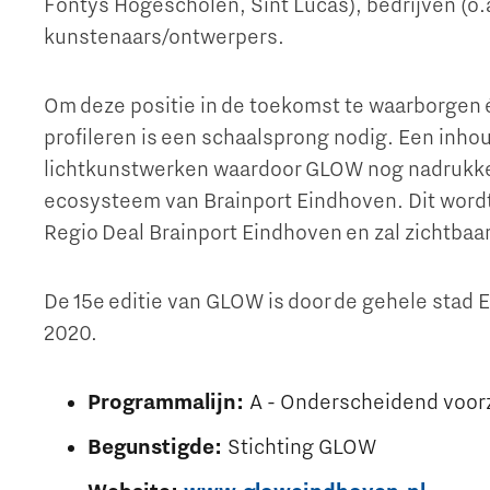
Fontys Hogescholen, Sint Lucas), bedrijven (o.
kunstenaars/ontwerpers.
The Gate voor tech startups
Hoe bescherm ik mijn idee?
Om deze positie in de toekomst te waarborgen én
Brainport Networking Financials
profileren is een schaalsprong nodig. Een inhou
lichtkunstwerken waardoor GLOW nog nadrukkeli
ecosysteem van Brainport Eindhoven. Dit wordt
Integrated Photonics
Regio Deal Brainport Eindhoven en zal zichtbaa
De 15e editie van GLOW is door de gehele stad 
2020.
Programmalijn:
A - Onderscheidend voo
Begunstigde:
Stichting GLOW