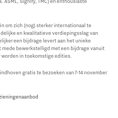
a. ASML, Signify, TMC) en enthousiaste
 om zich (nog) sterker internationaal te
delijke en kwalitatieve verdiepingsslag van
jker een bijdrage levert aan het unieke
 mede bewerkstelligd met een bijdrage vanuit
Micro and nano electronics
r worden in toekomstige edities.
Eindhoven gratis te bezoeken van 7-14 november
rzieningenaanbod