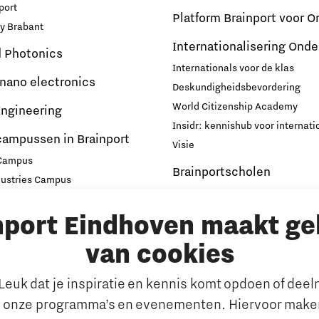
port
Platform Brainport voor O
y Brabant
Internationalisering Onde
d Photonics
Internationals voor de klas
 nano electronics
Deskundigheidsbevordering
World Citizenship Academy
ngineering
Insidr: kennishub voor internati
campussen in Brainport
Visie
 Campus
Brainportscholen
dustries Campus
ampus Eindhoven
Hybride Docenten in Brai
nport Eindhoven maakt ge
t
Publicaties Brainport voo
s
Onderwijs
van cookies
emen
De Pionier
euk dat je inspiratie en kennis komt opdoen of dee
Whitepapers & Onderzoeken
rkt
 onze programma’s en evenementen. Hiervoor maken
Nieuwsbrief