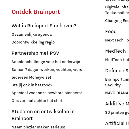
Digitale infr
Ontdek Brainport
Toekomstbest
Charging En
Wat is Brainport Eindhoven?
Food
Gezamenlijke agenda
Next Tech Fo
Doorontwikkeling regio
MedTech
Partnership met PSV
MedTech Hub
Scholenchallenge voor het onderwijs
Samen 7 dagen werken, vechten, vieren
Defence &
Iedereen Moneywise!
Brainport In
Sta jij ook in het rood?
Security
Speciaal voor onze newborn pioneers!
NAVO DIANA 
Ons verhaal achter het shirt
Additive 
Studeren en ontwikkelen in
3D printen g
Brainport
Artificial 
Neem plezier maken serieus!