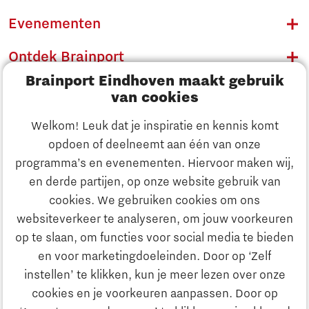
Evenementen
Ontdek Brainport
Brainport Eindhoven maakt gebruik
Innovatie
van cookies
Ondernemen
Welkom! Leuk dat je inspiratie en kennis komt
opdoen of deelneemt aan één van onze
Onderwijs
programma’s en evenementen. Hiervoor maken wij,
Ontdek Brainport
en derde partijen, op onze website gebruik van
Maatschappelijk
cookies. We gebruiken cookies om ons
Innovatie
websiteverkeer te analyseren, om jouw voorkeuren
Strategie & Organisatie
op te slaan, om functies voor social media te bieden
Zoeken
en voor marketingdoeleinden. Door op ‘Zelf
Ondernemen
instellen’ te klikken, kun je meer lezen over onze
Contact
cookies en je voorkeuren aanpassen. Door op