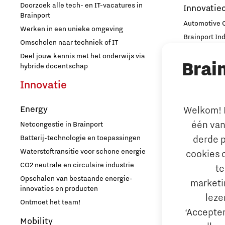
Doorzoek alle tech- en IT-vacatures in
Innovatie
Brainport
Automotive
Werken in een unieke omgeving
Brainport In
Omscholen naar techniek of IT
High Tech C
Deel jouw kennis met het onderwijs via
Brai
Strijp Distric
hybride docentschap
TU/e Campu
Innovatie
Ondern
Energy
Welkom! L
Arbeidsma
één van
Netcongestie in Brainport
Aantrekken e
derde p
Batterij-technologie en toepassingen
Internationa
Waterstoftransitie voor schone energie
cookies 
behouden
CO2 neutrale en circulaire industrie
te
Hoe werken d
Opschalen van bestaande energie-
marketin
Reskilling in
innovaties en producten
leze
Ontmoet het team!
Bedrijfsad
‘Accepter
Mobility
Internation