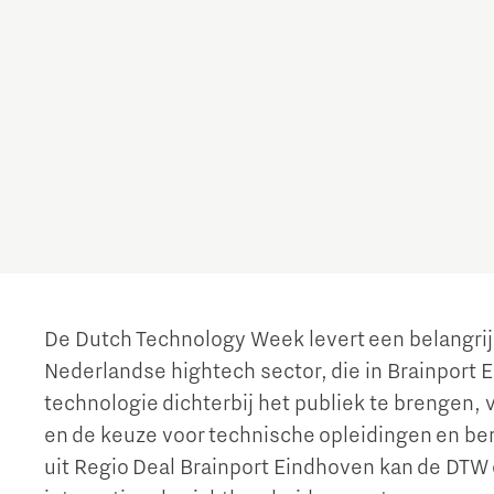
Talent Hub voor Werkgevers
Sociale Brainport Monitor
Netcongestie in Brainport
Hulp bij belastingaangifte
Batterij-technologie en toepassingen
Waterstoftransitie voor schone energie
Regio Deal Brainport
Brainport Development
CO2 neutrale en circulaire industrie
Eindhoven
Studeren en ontwikkelen in
Digitalisering
Talent voor Semicon
Werken bij Brainport Development
Opschalen van bestaande energie-innovaties en
Brainport
producten
Governance
1-op-1 adviesgesprek met een datacoach
Stichting Brainport
Ontmoet het team!
Neem plezier maken serieus!
Staatssteun
Cybersecurity
Raad van Commissarissen
Studeren in Brainport Eindhoven
A. Onderscheidend voorzieningenaanbod
Cyber Weerbaarheidscentum Brainport
Jaarplannen en jaarverslagen
De Dutch Technology Week levert een belangrijk
Stagemogelijkheden in Brainport
B. Aantrekken en behouden van talent
Nederlandse hightech sector, die in Brainport 
Additive Manufacturing
Brainport Development voor
Waar werken onze studententeams aan?
C. Innovaties met maatschappelijke impact
technologie dichterbij het publiek te brengen,
Ondernemers
en de keuze voor technische opleidingen en be
Online game maakt je wegwijs in de
3D printen geoptimaliseerde productie
Brainportregio
uit Regio Deal Brainport Eindhoven kan de DTW 
Een innovatief bedrijf starten