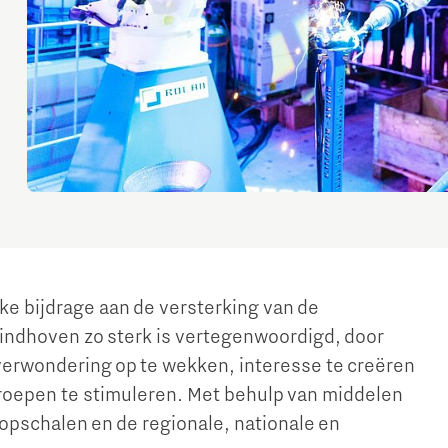
Sta jij ook in het rood?
Equity tafel
World Citizenship Academy
- Project Beethoven 2024
Programmabureau Green & Smart Mobility
Speciaal voor onze newborn pioneers!
Financieringstafel
Insidr: kennishub voor internationals
- Nationaal Versterkingsplan Microchip-talent
- Green Transport Delta Elektrificatie
Ons verhaal achter het shirt
Internationaal Ondernemen
Visie
- Green Transport Delta Waterstof
Europese projecten
- Digitale infrastructuur voor
Werken in Brainport
Duurzaamheid
Publicaties Brainport voor
Toekomstbestendige Mobiliteit
Onderwijs
- Charging Energy Hubs
Doorzoek alle tech- en IT-vacatures in Brainport
Netcongestie in de Brainportregio
CCAM Proving Region
De Pionier: magazine voor
Werken in een unieke omgeving
onderwijsprofessionals
Battery Competence Cluster - NL
Omscholen naar techniek of IT
Whitepapers & Onderzoeken
e bijdrage aan de versterking van de
Deel jouw kennis met het onderwijs via hybride
Eindhoven zo sterk is vertegenwoordigd, door
Systems Engineering
Nieuwsbrief
Onze sociale opgave:
docentschap
 verwondering op te wekken, interesse te creëren
Brainport voor Elkaar
Eventkalender
roepen te stimuleren. Met behulp van middelen
opschalen en de regionale, nationale en