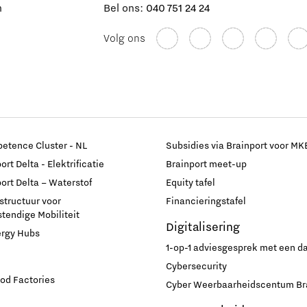
n
Bel ons:
040 751 24 24
Volg ons
etence Cluster - NL
Subsidies via Brainport voor MK
rt Delta - Elektrificatie
Brainport meet-up
ort Delta – Waterstof
Equity tafel
astructuur voor
Financieringstafel
endige Mobiliteit
Digitalisering
ergy Hubs
1-op-1 adviesgesprek met een 
Cybersecurity
od Factories
Cyber Weerbaarheidscentum Br