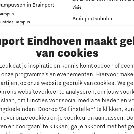
campussen in Brainport
Visie
 Campus
Brainportscholen
dustries Campus
ampus Eindhoven
Hybride Docenten in Brai
nport Eindhoven maakt ge
t
Publicaties Brainport voo
s
Onderwijs
van cookies
emen
De Pionier
euk dat je inspiratie en kennis komt opdoen of dee
Whitepapers & Onderzoeken
rkt
 onze programma’s en evenementen. Hiervoor maken
Nieuwsbrief
n behouden van talent
artijen, op onze website gebruik van cookies. We g
Insidr wijst ‘internationa
al talent aantrekken en
om ons websiteverkeer te analyseren, om jouw voor
de weg in onderwijsland
 slaan, om functies voor social media te bieden en v
e jobportals
Maatschappelijk
gdoeleinden. Door op ‘Zelf instellen’ te klikken, ku
 Brainport
n over onze cookies en je voorkeuren aanpassen. Do
Brainport voor Elkaar
vies
en en doorgaan’ te klikken, ga je akkoord met het g
Over Brainport voor Elkaar
aal Ondernemen