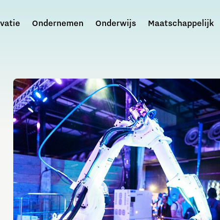
vatie
Ondernemen
Onderwijs
Maatschappelijk
rainport Eindhoven
Partnership met PSV
Artificial Intelligence
Bedrijfsadvies
Internationalisering Onderwijs
Brainport Partnerfonds
Agenda met het Rijk
Kampioenen #26 - Never give up!
AI-hub Brainport
Hulp bij financiering
Platform Brainport voor Onderwijs
Deelnemers
Strategische Agenda Brainport
Scholenchallenge voor het onderwijs
AI Community Brabant
MKB financieringsgids
Internationals voor de klas
Sluit je aan
- Regionale Agenda Schaalsprong Talent
Samen 7 dagen werken, vechten, vieren
Subsidies via Brainport voor MKB
Wereldwijs in de kinderopvang
Governance & Bestuur
Bestuurlijk Overleg Brainport
Mobility
Iedereen Moneywise!
Brainport meet-up
Deskundigheidsbevordering
- Brainportdeal infrastructuur 2022