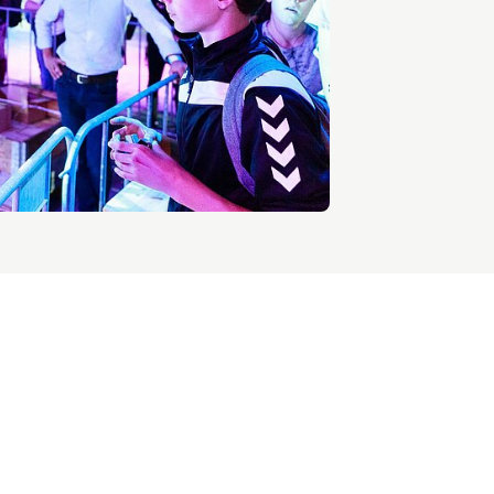
MedTech Hub Brainport
Ondernemen nieuws
Strategie & Organisatie nieuws
Ontdek Brainport via nieuws en media
Ondernemen evenementen
Save the date! 18 november congres GGO
Onderwijs nieuws
Onderwijs evenementen
Innovatiecampussen in
Brainport
Automotive Campus