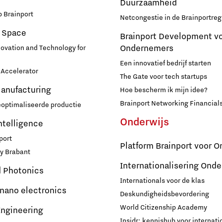
Duurzaamheid
 Brainport
Netcongestie in de Brainportreg
 Space
Brainport Development v
Ondernemers
novation and Technology for
Een innovatief bedrijf starten
Accelerator
The Gate voor tech startups
Manufacturing
Hoe bescherm ik mijn idee?
Brainport Networking Financial
eoptimaliseerde productie
Onderwijs
Intelligence
port
Platform Brainport voor O
y Brabant
Internationalisering Onde
d Photonics
Internationals voor de klas
 nano electronics
Deskundigheidsbevordering
World Citizenship Academy
ngineering
Insidr: kennishub voor internati