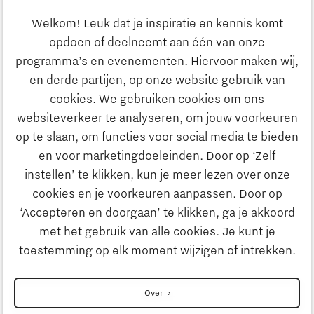
Ondernemen
Welkom! Leuk dat je inspiratie en kennis komt
opdoen of deelneemt aan één van onze
Onderwijs
programma’s en evenementen. Hiervoor maken wij,
Ontdek Brainport
en derde partijen, op onze website gebruik van
Maatschappelijk
cookies. We gebruiken cookies om ons
Innovatie
websiteverkeer te analyseren, om jouw voorkeuren
Strategie & Organisatie
op te slaan, om functies voor social media te bieden
Zoeken
en voor marketingdoeleinden. Door op ‘Zelf
Ondernemen
instellen’ te klikken, kun je meer lezen over onze
Contact
cookies en je voorkeuren aanpassen. Door op
‘Accepteren en doorgaan’ te klikken, ga je akkoord
Onderwijs
Naar internationale website
met het gebruik van alle cookies. Je kunt je
toestemming op elk moment wijzigen of intrekken.
Maatschappelijk
Disclaimer
Over