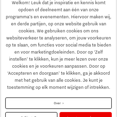
Ondernemen
Welkom! Leuk dat je inspiratie en kennis komt
opdoen of deelneemt aan één van onze
Onderwijs
programma’s en evenementen. Hiervoor maken wij,
Ontdek Brainport
en derde partijen, op onze website gebruik van
Maatschappelijk
cookies. We gebruiken cookies om ons
Innovatie
websiteverkeer te analyseren, om jouw voorkeuren
Strategie & Organisatie
op te slaan, om functies voor social media te bieden
Zoeken
en voor marketingdoeleinden. Door op ‘Zelf
Ondernemen
instellen’ te klikken, kun je meer lezen over onze
Contact
cookies en je voorkeuren aanpassen. Door op
‘Accepteren en doorgaan’ te klikken, ga je akkoord
Onderwijs
Naar internationale website
met het gebruik van alle cookies. Je kunt je
toestemming op elk moment wijzigen of intrekken.
Maatschappelijk
Disclaimer
Over
Strategie & Organisatie
Privacyverklaring