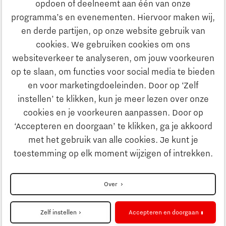
opdoen of deelneemt aan één van onze
Onderwijs
programma’s en evenementen. Hiervoor maken wij,
Ontdek Brainport
en derde partijen, op onze website gebruik van
Maatschappelijk
cookies. We gebruiken cookies om ons
Innovatie
websiteverkeer te analyseren, om jouw voorkeuren
Strategie & Organisatie
op te slaan, om functies voor social media te bieden
Zoeken
en voor marketingdoeleinden. Door op ‘Zelf
Ondernemen
instellen’ te klikken, kun je meer lezen over onze
Contact
cookies en je voorkeuren aanpassen. Door op
‘Accepteren en doorgaan’ te klikken, ga je akkoord
Onderwijs
Naar internationale website
met het gebruik van alle cookies. Je kunt je
toestemming op elk moment wijzigen of intrekken.
Maatschappelijk
Disclaimer
Over
Strategie & Organisatie
Privacyverklaring
Zelf instellen
Accepteren en doorgaan
Cookieinstellingen