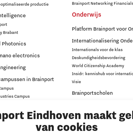
Brainport Networking Financial
eoptimaliseerde productie
Onderwijs
Intelligence
port
Platform Brainport voor O
y Brabant
Internationalisering Onde
d Photonics
Internationals voor de klas
 nano electronics
Deskundigheidsbevordering
Micro and nano electronics
World Citizenship Academy
ngineering
Insidr: kennishub voor internati
campussen in Brainport
Visie
 Campus
Brainportscholen
dustries Campus
ampus Eindhoven
Hybride Docenten in Brai
nport Eindhoven maakt ge
t
Publicaties Brainport voo
s
Onderwijs
van cookies
emen