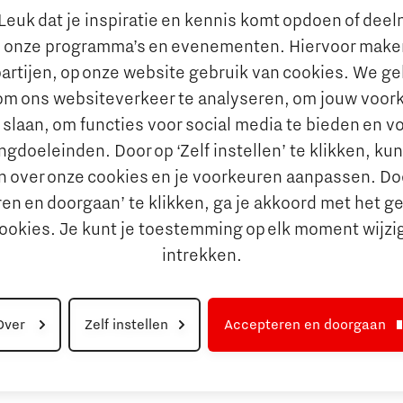
De Pionier
euk dat je inspiratie en kennis komt opdoen of dee
Whitepapers & Onderzoeken
rkt
 onze programma’s en evenementen. Hiervoor maken
Nieuwsbrief
n behouden van talent
artijen, op onze website gebruik van cookies. We g
Insidr wijst ‘internationa
al talent aantrekken en
om ons websiteverkeer te analyseren, om jouw voor
de weg in onderwijsland
 slaan, om functies voor social media te bieden en v
e jobportals
Maatschappelijk
gdoeleinden. Door op ‘Zelf instellen’ te klikken, ku
 Brainport
n over onze cookies en je voorkeuren aanpassen. Do
Brainport voor Elkaar
vies
en en doorgaan’ te klikken, ga je akkoord met het g
Over Brainport voor Elkaar
aal Ondernemen
cookies. Je kunt je toestemming op elk moment wijzi
Sociale Brainport Agenda
nciering
intrekken.
Lidmaatschap
ringsgids
Over
Zelf instellen
Accepteren en doorgaan
Disclaimer