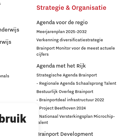
s
Brainport Industries Campus
Strategie & Organisatie
High Tech Campus Eindhoven
Agenda voor de regio
nderwijs
Strijp District
Meerjarenplan 2025-2032
Verkenning diversificatiestrategie
rwijs
TU/e Campus
Brainport Monitor voor de meest actuele
cijfers
Food
Agenda met het Rijk
Strategische Agenda Brainport
onals
Next Tech Food Factories
- Regionale Agenda Schaalsprong Talent
Bestuurlijk Overleg Brainport
- Brainportdeal infrastructuur 2022
nport
- Project Beethoven 2024
bruik
- Nationaal Versterkingsplan Microchip-
r
talent
Brainport Development