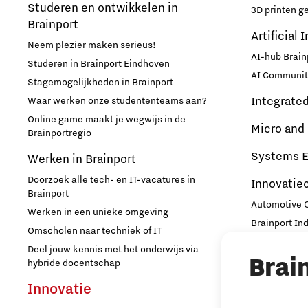
Studeren en ontwikkelen in
3D printen g
The Gate voor tech startups
Brainport
Artificial 
Neem plezier maken serieus!
Hoe bescherm ik mijn idee?
AI-hub Brain
Studeren in Brainport Eindhoven
AI Communit
Brainport Networking Financials
Stagemogelijkheden in Brainport
Integrate
Waar werken onze studententeams aan?
Online game maakt je wegwijs in de
Micro and
Brainportregio
Integrated Photonics
Systems E
Werken in Brainport
Doorzoek alle tech- en IT-vacatures in
Innovatie
Brainport
Automotive
Werken in een unieke omgeving
Brainport In
Omscholen naar techniek of IT
High Tech C
Deel jouw kennis met het onderwijs via
Brai
Strijp Distric
hybride docentschap
TU/e Campu
Innovatie
Ondern