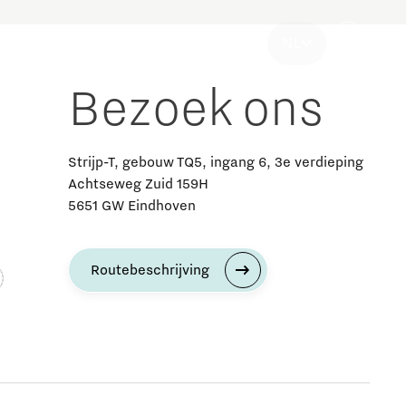
Strategie & Organisatie
NL
Bezoek ons
Strijp-T, gebouw TQ5, ingang 6, 3e verdieping
Achtseweg Zuid 159H
5651 GW Eindhoven
Innovatie nieuws
Maatschappelijk nieuws
Routebeschrijving
Innovatie evenementen
MedTech
Vragen? Bel Brainport voor MKB
Bekijk Platform Brainport voor Onderwijs
Werken bij Brainport Development
Neem plezier maken serieus!