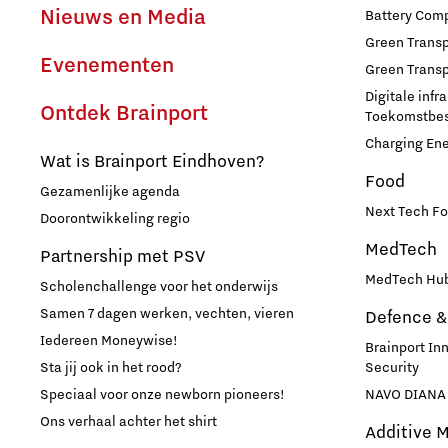
Talent Hub voor Werkgevers
Sociale Brainport Monitor
Netcongestie in Brainport
Nieuws en Media
Battery Comp
Green Transpo
Hulp bij belastingaangifte
Batterij-technologie en toepassingen
Evenementen
Green Transp
Waterstoftransitie voor schone energie
Digitale infr
Regio Deal Brainport
Brainport Development
Ontdek Brainport
Toekomstbest
CO2 neutrale en circulaire industrie
Eindhoven
Charging En
Studeren en ontwikkelen in
Digitalisering
Talent voor Semicon
Wat is Brainport Eindhoven?
Werken bij Brainport Development
Opschalen van bestaande energie-innovaties en
Brainport
Food
Gezamenlijke agenda
producten
Governance
1-op-1 adviesgesprek met een datacoach
Stichting Brainport
Next Tech Fo
Doorontwikkeling regio
Ontmoet het team!
Neem plezier maken serieus!
Staatssteun
MedTech
Cybersecurity
Raad van Commissarissen
Partnership met PSV
Studeren in Brainport Eindhoven
A. Onderscheidend voorzieningenaanbod
MedTech Hub
Scholenchallenge voor het onderwijs
Cyber Weerbaarheidscentum Brainport
Jaarplannen en jaarverslagen
Samen 7 dagen werken, vechten, vieren
Defence &
Stagemogelijkheden in Brainport
B. Aantrekken en behouden van talent
Additive Manufacturing
Iedereen Moneywise!
Brainport In
Brainport Development voor
Waar werken onze studententeams aan?
C. Innovaties met maatschappelijke impact
Sta jij ook in het rood?
Security
Ondernemers
Speciaal voor onze newborn pioneers!
NAVO DIANA 
Online game maakt je wegwijs in de
3D printen geoptimaliseerde productie
Brainportregio
Ons verhaal achter het shirt
Additive 
Een innovatief bedrijf starten