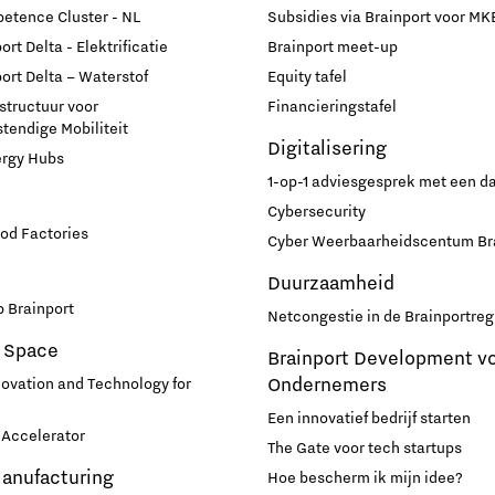
Sta jij ook in het rood?
Equity tafel
World Citizenship Academy
- Project Beethoven 2024
Programmabureau Green & Smart Mobility
etence Cluster - NL
Subsidies via Brainport voor MK
rt Delta - Elektrificatie
Brainport meet-up
Speciaal voor onze newborn pioneers!
Financieringstafel
Insidr: kennishub voor internationals
- Nationaal Versterkingsplan Microchip-talent
- Green Transport Delta Elektrificatie
ort Delta – Waterstof
Equity tafel
Ons verhaal achter het shirt
Internationaal Ondernemen
Visie
- Green Transport Delta Waterstof
astructuur voor
Financieringstafel
Europese projecten
endige Mobiliteit
- Digitale infrastructuur voor
Digitalisering
ergy Hubs
Werken in Brainport
Duurzaamheid
Publicaties Brainport voor
Toekomstbestendige Mobiliteit
1-op-1 adviesgesprek met een 
Onderwijs
Cybersecurity
- Charging Energy Hubs
Doorzoek alle tech- en IT-vacatures in Brainport
Netcongestie in de Brainportregio
od Factories
Cyber Weerbaarheidscentum Br
CCAM Proving Region
De Pionier: magazine voor
Werken in een unieke omgeving
Duurzaamheid
onderwijsprofessionals
Battery Competence Cluster - NL
 Brainport
Netcongestie in de Brainportreg
Omscholen naar techniek of IT
Whitepapers & Onderzoeken
 Space
Brainport Development v
Deel jouw kennis met het onderwijs via hybride
Systems Engineering
Nieuwsbrief
Ondernemers
novation and Technology for
Onze sociale opgave:
docentschap
Brainport voor Elkaar
Een innovatief bedrijf starten
Eventkalender
Accelerator
The Gate voor tech startups
Manufacturing
Hoe bescherm ik mijn idee?