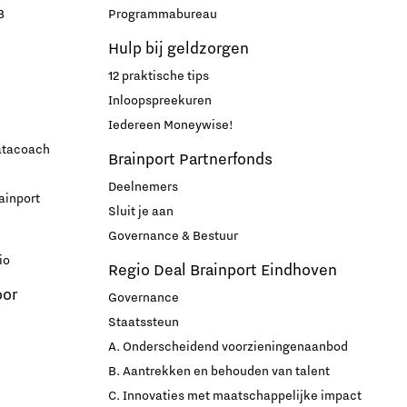
MedTech Hub Brainport
B
Programmabureau
Ondernemen nieuws
Strategie & Organisatie nieuws
Ontdek Brainport via nieuws en media
Hulp bij geldzorgen
12 praktische tips
Ondernemen evenementen
Inloopspreekuren
Iedereen Moneywise!
datacoach
Brainport Partnerfonds
Save the date! 18 november congres GGO
Deelnemers
ainport
Sluit je aan
Onderwijs nieuws
Governance & Bestuur
io
Regio Deal Brainport Eindhoven
Onderwijs evenementen
oor
Governance
Innovatiecampussen in
Staatssteun
Brainport
A. Onderscheidend voorzieningenaanbod
B. Aantrekken en behouden van talent
Automotive Campus
C. Innovaties met maatschappelijke impact