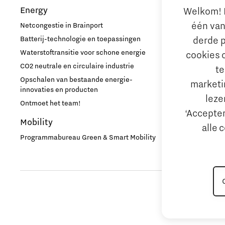
Energy
Welkom! L
Arbeidsma
één van
Netcongestie in Brainport
Aantrekken e
Batterij-technologie en toepassingen
derde p
Internationa
Waterstoftransitie voor schone energie
cookies 
behouden
CO2 neutrale en circulaire industrie
te
Hoe werken d
Opschalen van bestaande energie-
marketin
Reskilling in
innovaties en producten
leze
Ontmoet het team!
Bedrijfsad
‘Accepter
Mobility
Internation
alle 
Hulp bij fina
Programmabureau Green & Smart Mobility
MKB financie