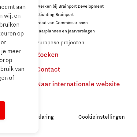
lneemt aan
Werken bij Brainport Development
Stichting Brainport
 wij, en
Raad van Commissarissen
ebruiken
le’ ouders
Jaarplannen en jaarverslagen
keuren op
oor
Europese projecten
n je meer
Zoeken
or op
ebruik van
Contact
gen of
Naar internationale website
Privacyverklaring
Cookieinstellingen